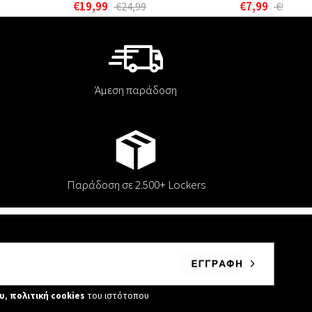
€19,99
€7,99
€24,99
€9,99
Άμεση παράδοση
Παράδοση σε 2.500+ Lockers
υ
,
πολιτική cookies
του ιστότοπου