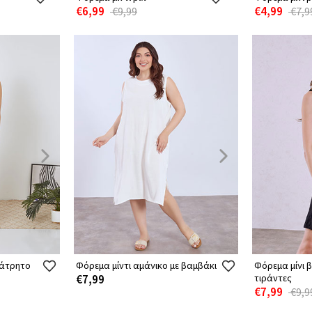
€6,99
€4,99
€9,99
€7,9
ιάτρητο
Φόρεμα μίντι αμάνικο με βαμβάκι
Φόρεμα μίνι 
€7,99
τιράντες
€7,99
€9,9