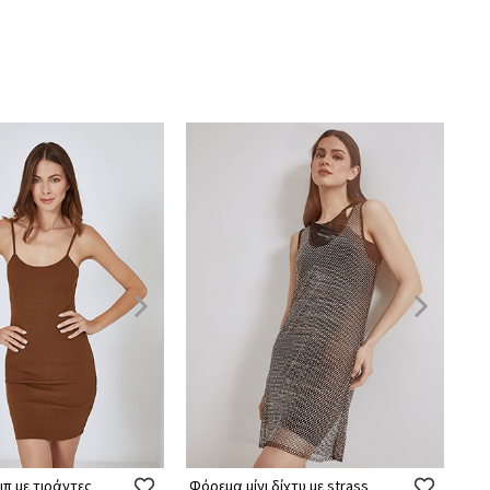
ιπ με τιράντες
Φόρεμα μίνι δίχτυ με strass