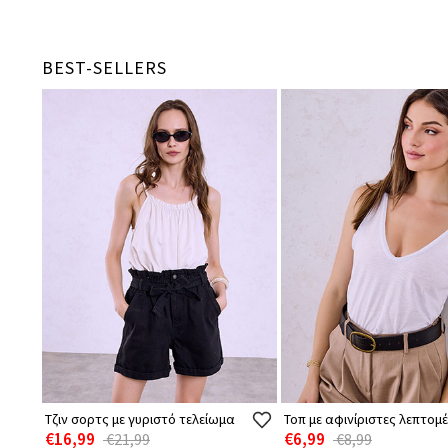
BEST-SELLERS
Τζιν σορτς με γυριστό τελείωμα
Τοπ με αφινίριστες λεπτομέ
€16,99
€6,99
€21,99
€8,99