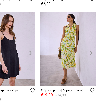
€2,99
9
βαμβακερό με
Φόρεμα μίντι φλοράλ με γιακά
€19,99
€24,99
9