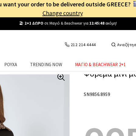
 want your order to be delivered outside GREECE?
Change country
Δωρεάν Μεταφορικά
από
25€
! Συνδέσου κι επωφελήσου
καθημερινά
!
212 214 4444
Αναζήτη
ΡΟΥΧΑ
TRENDING NOW
ΜΑΓΙΟ & BEACHWEAR 2+1
Φόρεμα μίνι 
SN9856.8959