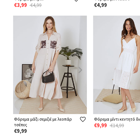
€3,99
€4,99
€4,99
Φόρεμα μάξι σεμιζιέ με λεοπάρ
Φόρεμα μίντι κεντητό δ
τσέπες
€9,99
€14,99
€9,99