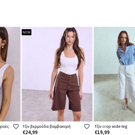
NEW
ρειες
Τζιν βερμούδα βαμβακερή
Τζιν crop wide-leg
€24,99
€19,99