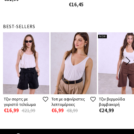
€16,45
BEST-SELLERS
NEW
Τζιν σορτς με
Τοπ με αφινίριστες
Τζιν βερμούδα
γυριστό τελείωμα
λεπτομέρειες
βαμβακερή
€16,99
€6,99
€24,99
€21,99
€8,99