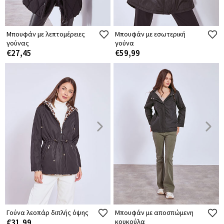
Μπουφάν με λεπτομέρειες
Μπουφάν με εσωτερική
γούνας
γούνα
€27,45
€59,99
Γούνα λεοπάρ διπλής όψης
Μπουφάν με αποσπώμενη
€31,99
κουκούλα