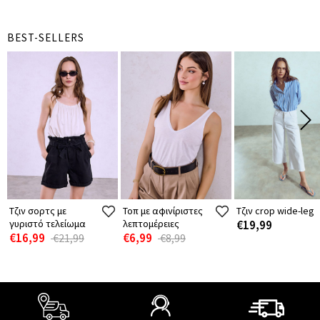
BEST-SELLERS
Τζιν σορτς με
Τοπ με αφινίριστες
Τζιν crop wide-leg
γυριστό τελείωμα
λεπτομέρειες
€19,99
€16,99
€6,99
€21,99
€8,99