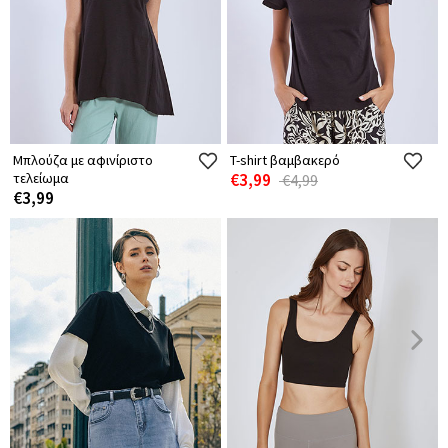
Μπλούζα με αφινίριστο
T-shirt βαμβακερό
τελείωμα
€3,99
€4,99
€3,99