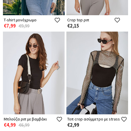
Τ-shirt μονόχρωμο
Crop top ριπ
€7,99
€2,15
€9,99
Μπλούζα ριπ με βαμβάκι
Τοπ crop ασύμμετρο με strass
€4,99
€2,99
€6,99