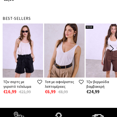
BEST-SELLERS
NEW
Τζιν σορτς με
Τοπ με αφινίριστες
Τζιν βερμούδα
γυριστό τελείωμα
λεπτομέρειες
βαμβακερή
€16,99
€6,99
€24,99
€21,99
€8,99