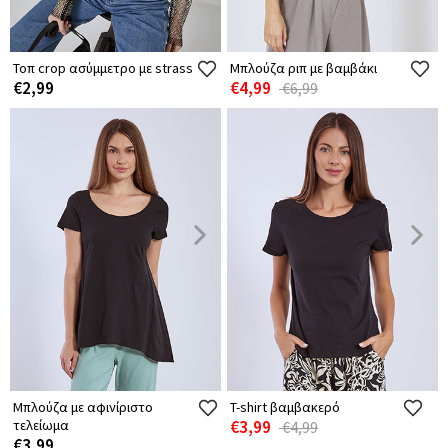
Τοπ crop ασύμμετρο με strass
Μπλούζα ριπ με βαμβάκι
€2,99
€4,99
€6,99
Μπλούζα με αφινίριστο
T-shirt βαμβακερό
τελείωμα
€3,99
€4,99
€3,99