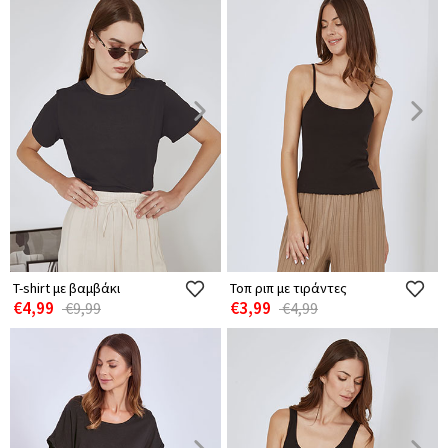
T-shirt με βαμβάκι
Τοπ ριπ με τιράντες
€4,99
€3,99
€9,99
€4,99