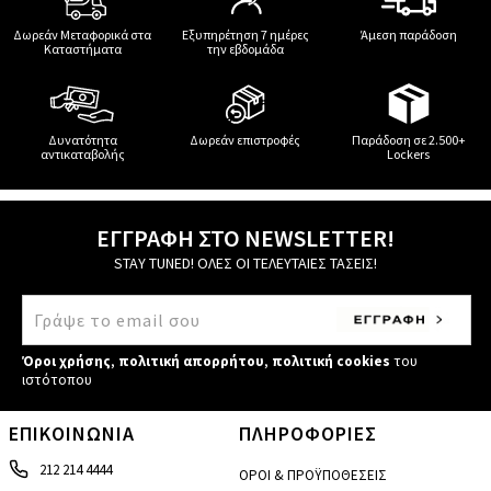
Δωρεάν Μεταφορικά στα
Εξυπηρέτηση 7 ημέρες
Άμεση παράδοση
Καταστήματα
την εβδομάδα
Δυνατότητα
Δωρεάν επιστροφές
Παράδοση σε 2.500+
αντικαταβολής
Lockers
ΕΓΓΡΑΦΗ ΣΤΟ NEWSLETTER!
STAY TUNED! ΟΛΕΣ ΟΙ ΤΕΛΕΥΤΑΙΕΣ ΤΑΣΕΙΣ!
Όροι χρήσης
,
πολιτική απορρήτου
,
πολιτική cookies
του
ιστότοπου
ΕΠΙΚΟΙΝΩΝΙΑ
ΠΛΗΡΟΦΟΡΙΕΣ
212 214 4444
ΟΡΟΙ & ΠΡΟΫΠΟΘΕΣΕΙΣ