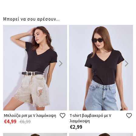
Μπορεί να σου αρέσουν...
Μπλούζα ριπ με V λαιμόκοψη
T-shirt βαμβακερό με V
€4,99
λαιμόκοψη
€6,99
€2,99