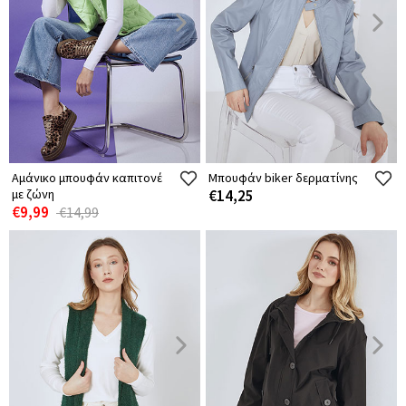
Αμάνικο μπουφάν καπιτονέ
Μπουφάν biker δερματίνης
με ζώνη
€14,25
€9,99
€14,99