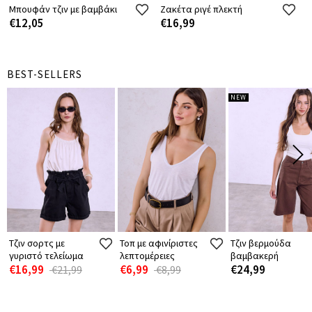
Μπουφάν τζιν με βαμβάκι
Ζακέτα ριγέ πλεκτή
€12,05
€16,99
BEST-SELLERS
NEW
Τζιν σορτς με
Τοπ με αφινίριστες
Τζιν βερμούδα
γυριστό τελείωμα
λεπτομέρειες
βαμβακερή
€16,99
€6,99
€24,99
€21,99
€8,99