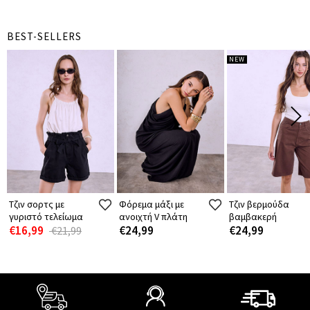
BEST-SELLERS
NEW
Τζιν σορτς με
Φόρεμα μάξι με
Τζιν βερμούδα
γυριστό τελείωμα
ανοιχτή V πλάτη
βαμβακερή
€16,99
€24,99
€24,99
€21,99