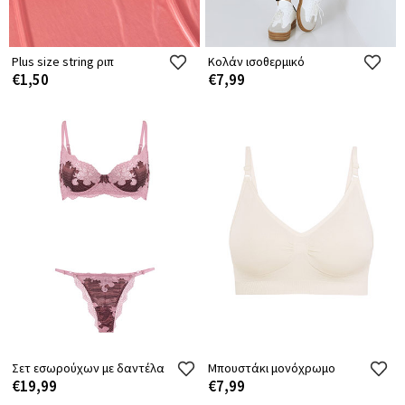
Plus size string ριπ
Κολάν ισοθερμικό
€1,50
€7,99
Σετ εσωρούχων με δαντέλα
Μπουστάκι μονόχρωμο
€19,99
€7,99