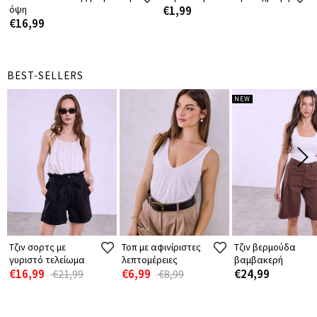
όψη
€1,99
€16,99
BEST-SELLERS
NEW
Τζιν σορτς με
Τοπ με αφινίριστες
Τζιν βερμούδα
γυριστό τελείωμα
λεπτομέρειες
βαμβακερή
€16,99
€6,99
€24,99
€21,99
€8,99