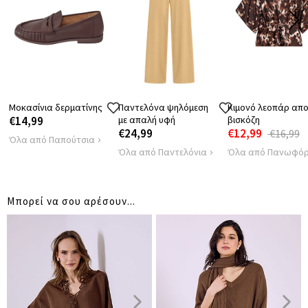
ΜΗΚΟΣ
74
ΑΠΟΣΤΑΣΗ
67
ΩΜΩΝ
ΠΕΡΙΦΕΡΕΙΑ
128
Μοκασίνια δερματίνης
Παντελόνα ψηλόμεση
Κιμονό λεοπάρ απ
€14,99
με απαλή υφή
βισκόζη
€24,99
€12,99
€16,99
Όλα από Παπούτσια
Όλα από Παντελόνια
Όλα από Πανωφόρ
Μπορεί να σου αρέσουν...