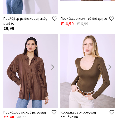
Πουλόβερ με διακοσμητικές
Πουκάμισο κεντητό διάτρητο
ραφές
€14,99
€16,99
€9,99
Πουκάμισο μακρύ με τσέπη
Κορμάκι με στρογγυλή
€7,99
λαιμόκοψη
€9,99