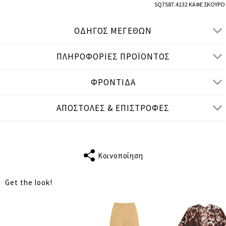
SQ7587.4132 ΚΑΦΕ ΣΚΟΥΡΟ
ΟΔΗΓΟΣ ΜΕΓΕΘΩΝ
ΠΛΗΡΟΦΟΡΙΕΣ ΠΡΟΪΟΝΤΟΣ
● ΧΑΛΑΡΗ ΕΦΑΡΜΟΓΗ
● Το μοντέλο είναι 1,77 μ/ ύψος και φοράει One Size
ΦΡΟΝΤΙΔΑ
Μετρήσεις προϊόντος
ΑΠΟΣΤΟΛΕΣ & ΕΠΙΣΤΡΟΦΕΣ
cm
in
One Size
ΤΑΙΡΙΑΖΕΙ ΣΕ
S-XL
ΜΗΚΟΣ
Κοινοποίηση
22
ΜΑΝΙΚΙΟΥ
Get the look!
ΣΤΗΘΟΣ
124
ΜΕΣΗ
124