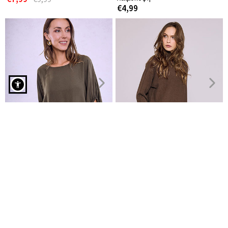
€4,99
Πουλόβερ πλεκτό με κουμπιά στο πλάι σε καφέ σκούρο
Μπλούζα απο βισκόζη
Πουλόβερ με απαλή υφή
oversized
€19,99
€14,99
€19,99