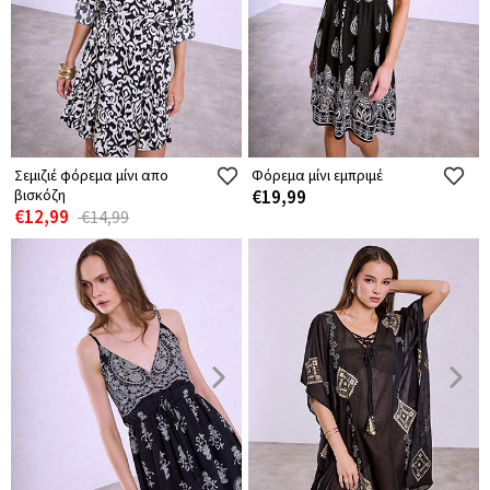
Σεμιζιέ φόρεμα μίνι απο
Φόρεμα μίνι εμπριμέ
βισκόζη
€19,99
€12,99
€14,99