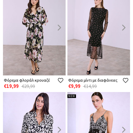
Φόρεμα φλοράλ κρουαζέ
Φόρεμα μίντι με διαφάνειες
€19,99
€9,99
€29,99
€14,99
NEW