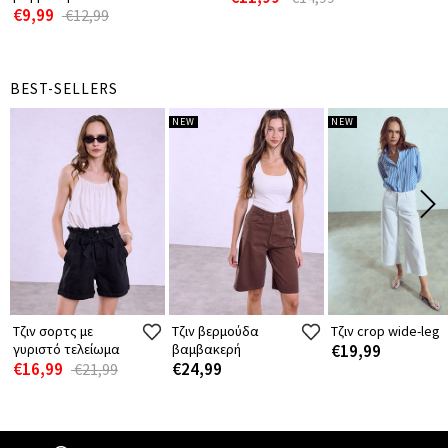
€9,99
€12,99
BEST-SELLERS
NEW
NEW
Τζιν σορτς με
Τζιν βερμούδα
Τζιν crop wide-leg
γυριστό τελείωμα
βαμβακερή
€19,99
€16,99
€24,99
€21,99