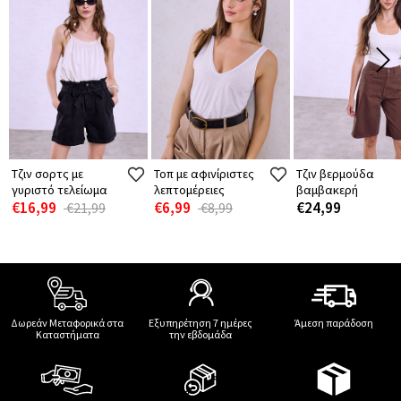
Τζιν σορτς με
Τοπ με αφινίριστες
Τζιν βερμούδα
γυριστό τελείωμα
λεπτομέρειες
βαμβακερή
€16,99
€6,99
€24,99
€21,99
€8,99
Δωρεάν Μεταφορικά στα
Εξυπηρέτηση 7 ημέρες
Άμεση παράδοση
Καταστήματα
την εβδομάδα