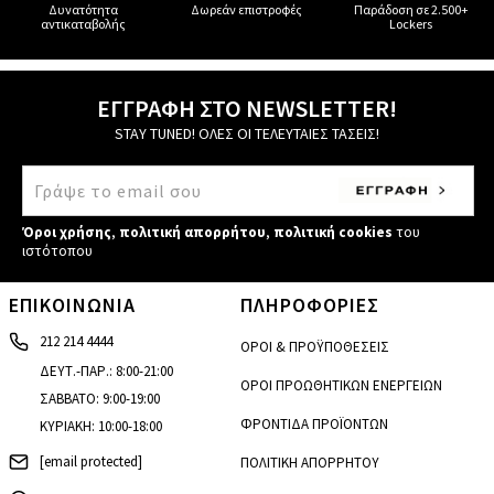
Δυνατότητα
Δωρεάν επιστροφές
Παράδοση σε 2.500+
αντικαταβολής
Lockers
ΕΓΓΡΑΦΗ ΣΤΟ NEWSLETTER!
STAY TUNED! ΟΛΕΣ ΟΙ ΤΕΛΕΥΤΑΙΕΣ ΤΑΣΕΙΣ!
Όροι χρήσης
,
πολιτική απορρήτου
,
πολιτική cookies
του
ιστότοπου
ΕΠΙΚΟΙΝΩΝΙΑ
ΠΛΗΡΟΦΟΡΙΕΣ
212 214 4444
ΟΡΟΙ & ΠΡΟΫΠΟΘΕΣΕΙΣ
ΔΕΥΤ.-ΠΑΡ.: 8:00-21:00
ΟΡΟΙ ΠΡΟΩΘΗΤΙΚΩΝ ΕΝΕΡΓΕΙΩΝ
ΣΑΒΒΑΤΟ: 9:00-19:00
ΦΡΟΝΤΙΔΑ ΠΡΟΪΟΝΤΩΝ
ΚΥΡΙΑΚΗ: 10:00-18:00
[email protected]
ΠΟΛΙΤΙΚΗ ΑΠΟΡΡΗΤΟΥ