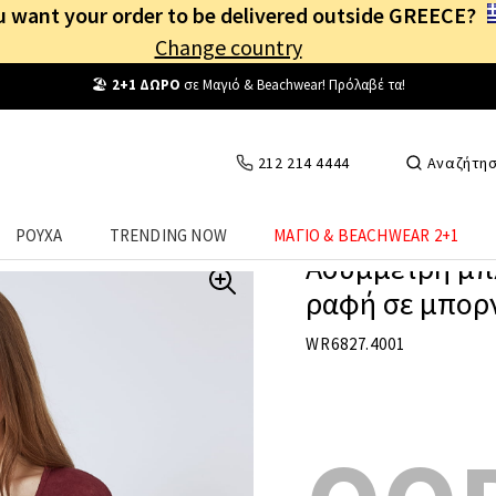
 want your order to be delivered outside GREECE?
Change country
Δωρεάν Μεταφορικά
από
25€
! Συνδέσου κι επωφελήσου
καθημερινά
!
212 214 4444
Αναζήτη
ΡΟΥΧΑ
TRENDING NOW
ΜΑΓΙΟ & BEACHWEAR 2+1
Ασύμμετρη μπ
ραφή σε μπορ
WR6827.4001