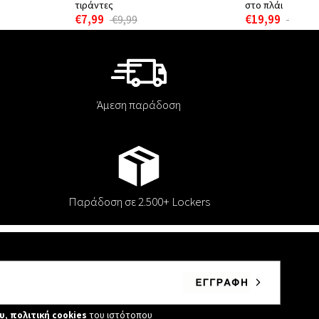
τιράντες
στο πλάι
€7,99
€19,99
€9,99
€24,9
Άμεση παράδοση
Παράδοση σε 2.500+ Lockers
υ
,
πολιτική cookies
του ιστότοπου