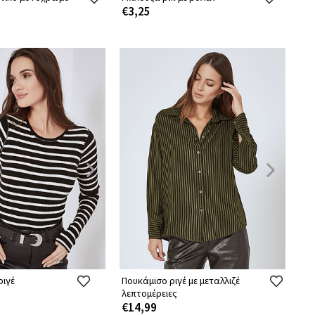
€3,25
ριγέ
Πουκάμισο ριγέ με μεταλλιζέ
λεπτομέρειες
€14,99