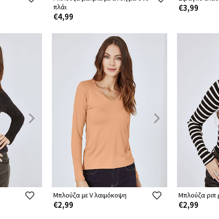
πλάι
€3,99
€4,99
Μπλούζα με V λαιμόκοψη
Μπλούζα ριπ 
€2,99
€2,99