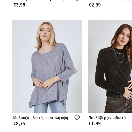
€3,99
€2,99
Μπλούζα πλεκτή με απαλή υφή
Πουλόβερ χνουδωτό
€8,75
€1,99