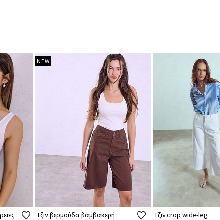
NEW
ρειες
Τζιν βερμούδα βαμβακερή
Τζιν crop wide-leg