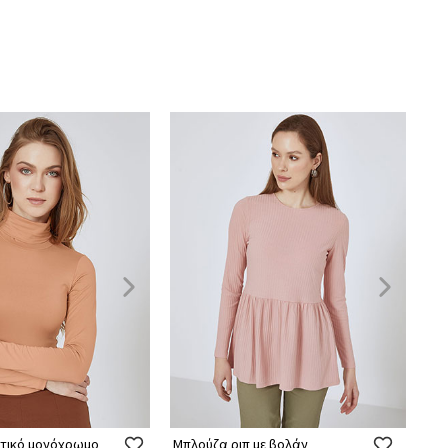
στικό μονόχρωμο
Μπλούζα ριπ με βολάν