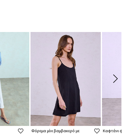
Φόρεμα μίνι βαμβακερό με
Καφτάνι φόρεμα