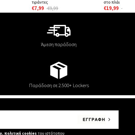
τιράντες
στο πλάι
€7,99
€19,99
€9,99
€24,9
Άμεση παράδοση
Παράδοση σε 2.500+ Lockers
υ
,
πολιτική cookies
του ιστότοπου