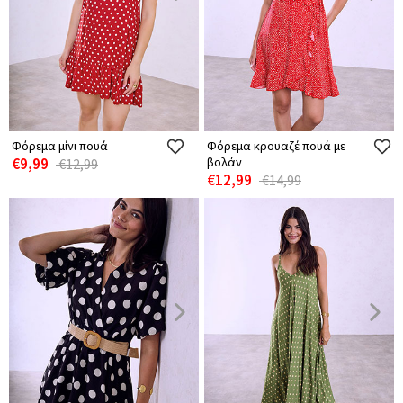
Φόρεμα μίνι πουά
Φόρεμα κρουαζέ πουά με
€9,99
βολάν
€12,99
€12,99
€14,99