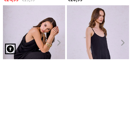
Φόρεμα αμάνικο πουά σε κεραμιδί
Φόρεμα μάξι με ανοιχτή V
Φόρεμα μίνι βαμβακερό με
πλάτη
τιράντες
€24,99
€7,99
€9,99