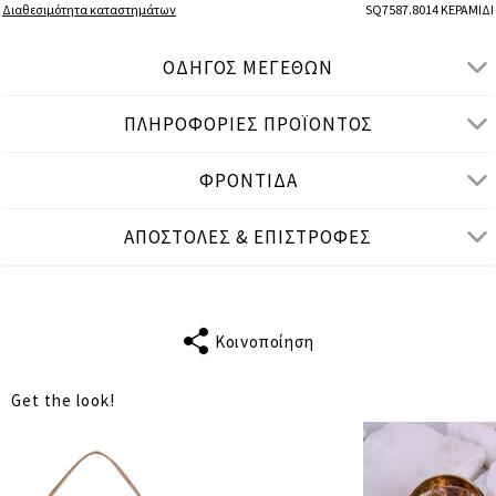
Διαθεσιμότητα καταστημάτων
SQ7587.8014 ΚΕΡΑΜΙΔΙ
ΟΔΗΓΟΣ ΜΕΓΕΘΩΝ
ΠΛΗΡΟΦΟΡΙΕΣ ΠΡΟΪΟΝΤΟΣ
● ΧΑΛΑΡΗ ΕΦΑΡΜΟΓΗ
● Το μοντέλο είναι 1,75 μ/ ύψος και φοράει One Size
ΦΡΟΝΤΙΔΑ
Μετρήσεις προϊόντος
ΑΠΟΣΤΟΛΕΣ & ΕΠΙΣΤΡΟΦΕΣ
cm
in
One Size
ΤΑΙΡΙΑΖΕΙ ΣΕ
S-XL
Κοινοποίηση
ΣΤΗΘΟΣ
122
Get the look!
ΜΕΣΗ
180
ΠΕΡΙΦΕΡΕΙΑ
190