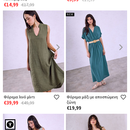
€14,99
€17,99
NEW
Φόρεμα λινό μίντι
Φόρεμα μάξι με αποσπώμενη
€39,99
ζώνη
€49,99
€19,99