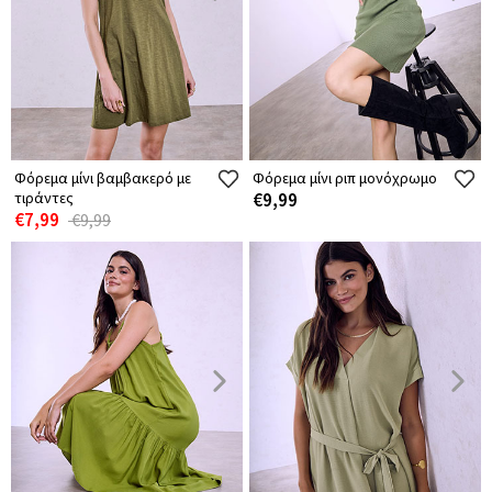
Φόρεμα μίνι βαμβακερό με
Φόρεμα μίνι ριπ μονόχρωμο
τιράντες
€9,99
€7,99
€9,99