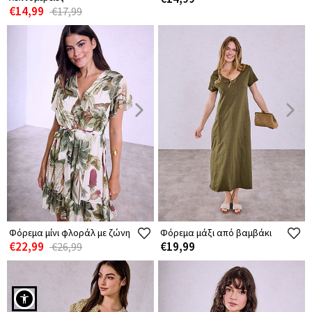
€14,99
€17,99
Φόρεμα μίνι φλοράλ με ζώνη
Φόρεμα μάξι από βαμβάκι
€22,99
€19,99
€26,99