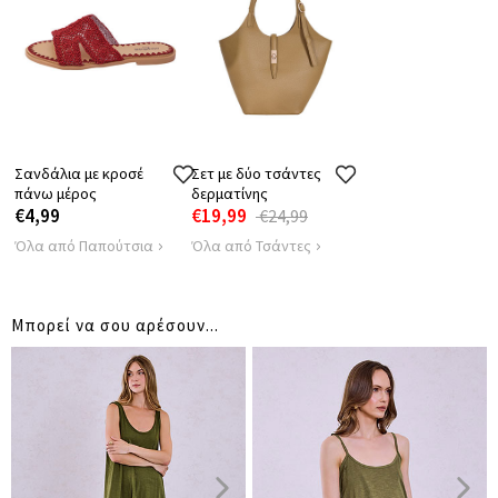
Σανδάλια με κροσέ
Σετ με δύο τσάντες
πάνω μέρος
δερματίνης
€4,99
€19,99
€24,99
Όλα από Παπούτσια
Όλα από Τσάντες
Μπορεί να σου αρέσουν...