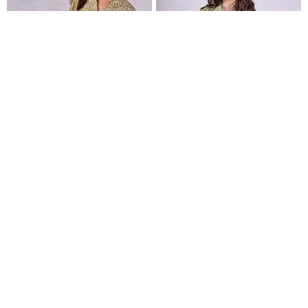
Φόρεμα αμάνικο βαμβακερό curvy σε λαδί
Φόρεμα φλοράλ βαμβακερό
Φόρεμα μίνι με πιέτες
€9,99
€9,99
€12,99
€19,99
Είδες πρόσφατα