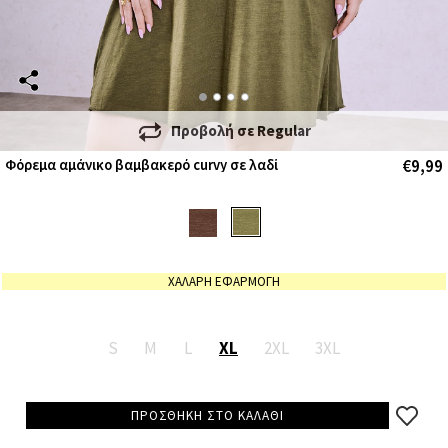
Προβολή σε
Regular
€9,99
Φόρεμα αμάνικο βαμβακερό curvy σε λαδί
ΧΑΛΑΡΗ ΕΦΑΡΜΟΓΗ
S
M
L
XL
2XL
3XL
ΠΡΟΣΘΗΚΗ ΣΤΟ ΚΑΛΑΘΙ