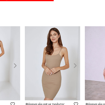
Φόρεμα μίνι ριπ με τιράντες
Φόρεμα μίνι ρ