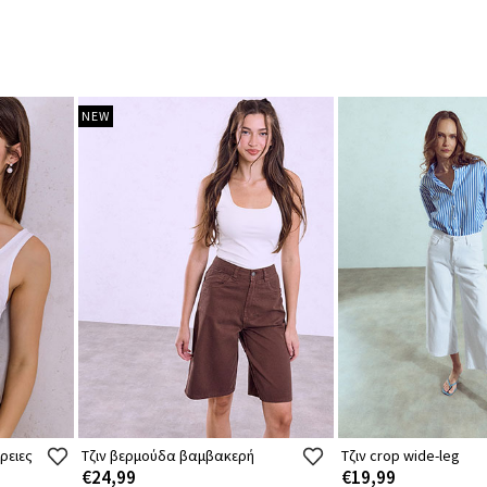
NEW
ρειες
Τζιν βερμούδα βαμβακερή
Τζιν crop wide-leg
€24,99
€19,99