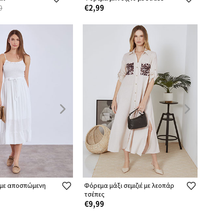
€2,99
9
 με αποσπώμενη
Φόρεμα μάξι σεμιζιέ με λεοπάρ
τσέπες
€9,99