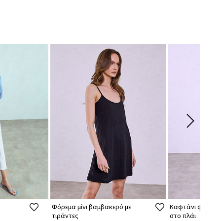
Φόρεμα μίνι βαμβακερό με
Καφτάνι φόρεμα
τιράντες
στο πλάι