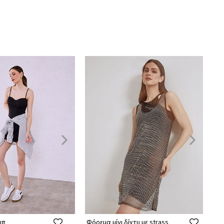
ιπ
Φόρεμα μίνι δίχτυ με strass