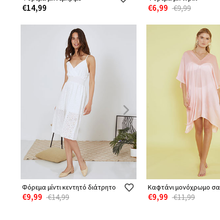
€14,99
€6,99
€9,99
Φόρεμα μίντι κεντητό διάτρητο
Καφτάνι μονόχρωμο σα
€9,99
€9,99
€14,99
€11,99