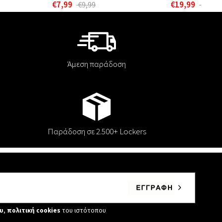
€7,99
€19,99
€9,99
€24,9
Άμεση παράδοση
Παράδοση σε 2.500+ Lockers
υ
,
πολιτική cookies
του ιστότοπου