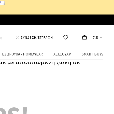
ινά
!
GR
ση
ΣΥΝΔΕΣΗ/ΕΓΓΡΑΦΗ
ΕΣΩΡΟΥΧΑ / HOMEWEAR
ΑΞΕΣΟΥΑΡ
SMART BUYS
μέ με αποσπώμενη ζώνη σε