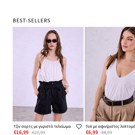
BEST-SELLERS
Τζιν σορτς με γυριστό τελείωμα
Τοπ με αφινίριστες λεπτομέ
€16,99
€6,99
€21,99
€8,99