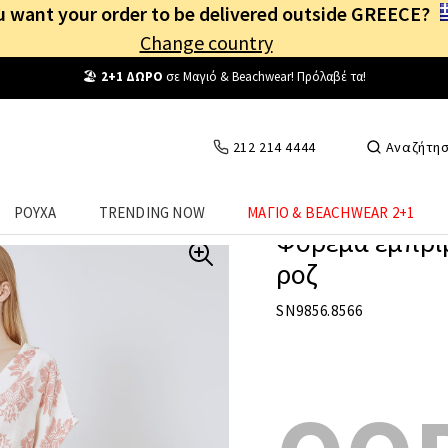
 want your order to be delivered outside GREECE?
Change country
Δωρεάν Μεταφορικά
από
25€
! Συνδέσου κι επωφελήσου
καθημερ
212 214 4444
Αναζήτη
ΡΟΥΧΑ
TRENDING NOW
ΜΑΓΙΟ & BEACHWEAR 2+1
Φόρεμα εμπρι
ροζ
SN9856.8566