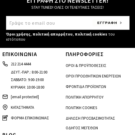
ΕΓΓΡΑΦΗ ΣΤΟ NEWSLETTER!
STAY TUNED! ΟΛΕΣ ΟΙ ΤΕΛΕΥΤΑΙΕΣ ΤΑΣΕΙΣ!
Όροι χρήσης
,
πολιτική απορρήτου
,
πολιτική cookies
του
ιστότοπου
ΕΠΙΚΟΙΝΩΝΙΑ
ΠΛΗΡΟΦΟΡΙΕΣ
212 214 4444
ΟΡΟΙ & ΠΡΟΫΠΟΘΕΣΕΙΣ
ΔΕΥΤ.-ΠΑΡ.: 8:00-21:00
ΟΡΟΙ ΠΡΟΩΘΗΤΙΚΩΝ ΕΝΕΡΓΕΙΩΝ
ΣΑΒΒΑΤΟ: 9:00-19:00
ΦΡΟΝΤΙΔΑ ΠΡΟΪΟΝΤΩΝ
ΚΥΡΙΑΚΗ: 10:00-18:00
[email protected]
ΠΟΛΙΤΙΚΗ ΑΠΟΡΡΗΤΟΥ
ΚΑΤΑΣΤΗΜΑΤΑ
ΠΟΛΙΤΙΚΗ COOKIES
ΦΟΡΜΑ ΕΠΙΚΟΙΝΩΝΙΑΣ
ΔΗΛΩΣΗ ΠΡΟΣΒΑΣΙΜΟΤΗΤΑΣ
ΟΔΗΓΟΣ ΜΕΓΕΘΩΝ
BLOG