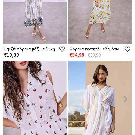
Σεμιζιέ φόρεμα μάξι με ζώνη
Φόρεμα κεντητό με λεμόνια
€19,99
€34,99
€39,99