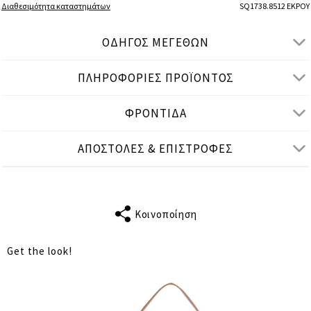
Διαθεσιμότητα καταστημάτων
SQ1738.8512 ΕΚΡΟΥ
ΟΔΗΓΟΣ ΜΕΓΕΘΩΝ
ΠΛΗΡΟΦΟΡΙΕΣ ΠΡΟΪΟΝΤΟΣ
● ΚΑΝΟΝΙΚΗ ΕΦΑΡΜΟΓΗ
● Το μοντέλο είναι 1,75 μ/ ύψος και φοράει S/M
ΦΡΟΝΤΙΔΑ
Μετρήσεις προϊόντος
ΑΠΟΣΤΟΛΕΣ & ΕΠΙΣΤΡΟΦΕΣ
cm
in
S-M
L-XL
ΜΗΚΟΣ
38
39
ΜΑΝΙΚΙΟΥ
Κοινοποίηση
ΣΤΗΘΟΣ
70
72
Get the look!
ΜΕΣΗ
128
134
ΠΕΡΙΦΕΡΕΙΑ
128
134