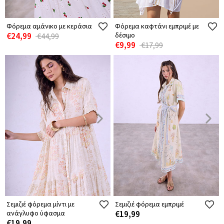
Φόρεμα αμάνικο με κεράσια
Φόρεμα καφτάνι εμπριμέ με
€24,99
δέσιμο
€44,99
€9,99
€17,99
Σεμιζιέ φόρεμα μίντι με
Σεμιζιέ φόρεμα εμπριμέ
ανάγλυφο ύφασμα
€19,99
€19,99