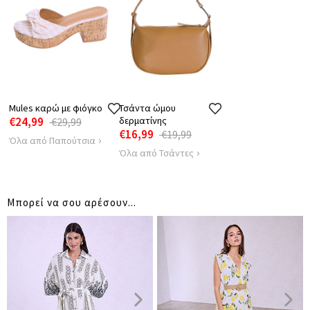
ΜΗΚΟΣ
144
144
ΑΠΟΣΤΑΣΗ
87
90
ΩΜΩΝ
Mules καρώ με φιόγκο
Τσάντα ώμου
€24,99
δερματίνης
€29,99
€16,99
€19,99
Όλα από Παπούτσια
Όλα από Τσάντες
Μπορεί να σου αρέσουν...