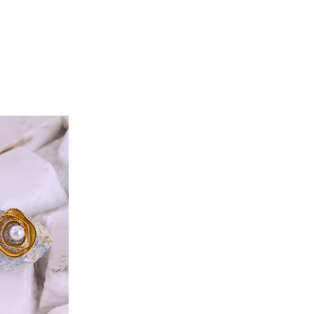
98
104
66
70
140
144
125
126