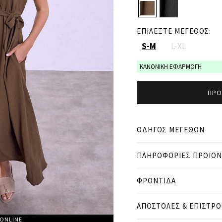
ΕΠΙΛΕΞΤΕ ΜΕΓΕΘΟΣ:
S-M
L-XL
ΚΑΝΟΝΙΚΗ ΕΦΑΡΜΟΓΗ
ΠΡΟ
ΟΔΗΓΟΣ ΜΕΓΕΘΩΝ
ΠΛΗΡΟΦΟΡΙΕΣ ΠΡΟΪΟ
● ΚΑΝΟΝΙΚΗ ΕΦΑΡΜΟΓΗ
● Το μοντέλο είναι 1,75 
ΦΡΟΝΤΙΔΑ
Μετρήσεις προϊόντος
ΑΠΟΣΤΟΛΕΣ & ΕΠΙΣΤΡ
cm
in
 ONLINE