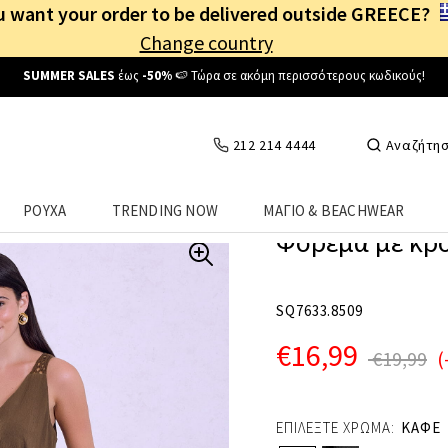
 want your order to be delivered outside GREECE?
Change country
Δωρεάν Μεταφορικά
από
25€
! Συνδέσου κι επωφελήσου
καθημερινά
!
212 214 4444
Αναζήτη
ΡΟΥΧΑ
TRENDING NOW
ΜΑΓΙΟ & BEACHWEAR
Φόρεμα με κρο
SQ7633.8509
€16,99
€19,99
(
ΕΠΙΛΕΞΤΕ ΧΡΩΜΑ:
ΚΑΦΕ