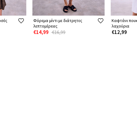
ρσές
Φόρεμα μίντι με διάτρητες
Καφτάνι πουκ
λεπτομέρειες
λαχούρια
€14,99
€12,99
€16,99