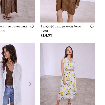
κεντητό με κουμπιά
Σεμιζιέ φόρεμα με ανάγλυφο
πουά
,99
€14,99