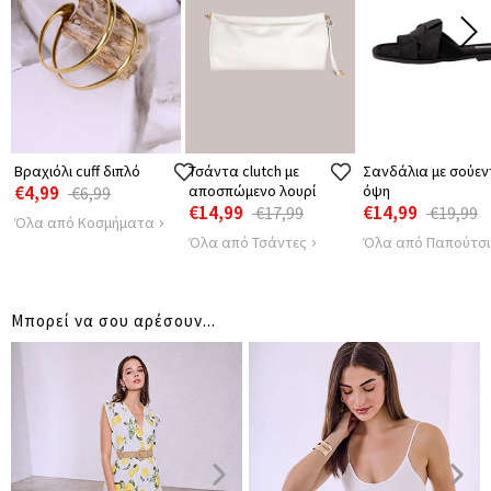
ΠΕΡΙΦΕΡΕΙΑ
156
ΜΗΚΟΣ
95
ΑΠΟΣΤΑΣΗ
54
ΩΜΩΝ
Βραχιόλι cuff διπλό
Τσάντα clutch με
Σανδάλια με σούεν
€4,99
αποσπώμενο λουρί
όψη
€6,99
€14,99
€14,99
€17,99
€19,99
Όλα από Κοσμήματα
Όλα από Τσάντες
Όλα από Παπούτσ
Μπορεί να σου αρέσουν...