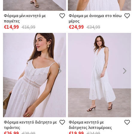
Φόρεμα μίνι κεντητό με
Φόρεμα με άνοιγμα στο πίσω
παγιέτες
μέρος
€14,99
€24,99
€16,99
€34,99
Φόρεμα κεντητό διάτρητο με
Φόρεμα κεντητό με
τιράντες
διάτρητες λεπτομέρειες
€26,99
€19,99
€29,99
€24,99