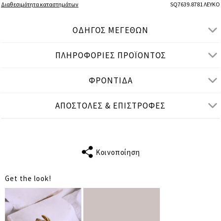
Διαθεσιμότητα καταστημάτων
SQ7639.8781 ΛΕΥΚΟ
ΟΔΗΓΟΣ ΜΕΓΕΘΩΝ
ΠΛΗΡΟΦΟΡΙΕΣ ΠΡΟΪΟΝΤΟΣ
● ΧΑΛΑΡΗ ΕΦΑΡΜΟΓΗ
● Το μοντέλο είναι 1,80 μ/ ύψος και φοράει One Size
ΦΡΟΝΤΙΔΑ
Μετρήσεις προϊόντος
ΑΠΟΣΤΟΛΕΣ & ΕΠΙΣΤΡΟΦΕΣ
cm
in
One Size
ΤΑΙΡΙΑΖΕΙ ΣΕ
S-2XL
ΜΗΚΟΣ
Κοινοποίηση
14
ΜΑΝΙΚΙΟΥ
Get the look!
ΣΤΗΘΟΣ
142
ΜΕΣΗ
152