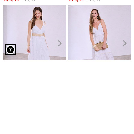
Φόρεμα με κροσέ μανίκι σε λευκό
Κεντητό φόρεμα με
Φόρεμα με μεταλλιζέ
φουντάκια
λεπτομέρειες
€19,99
€19,99
€29,99
€24,99