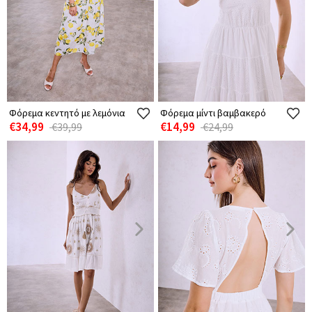
Φόρεμα κεντητό με λεμόνια
Φόρεμα μίντι βαμβακερό
€34,99
€14,99
€39,99
€24,99