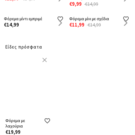
Φόρεμα μίνι με σφηκοφωλιά
Φόρεμα εμπριμέ με δέσιμο
€9,99
στην πλάτη
€29,99
€49,99
Φόρεμα με διακοσμητικές
χάντρες
€12,99
€16,99
Φόρεμα μίντι με λαχούρια
€26,99
€29,99