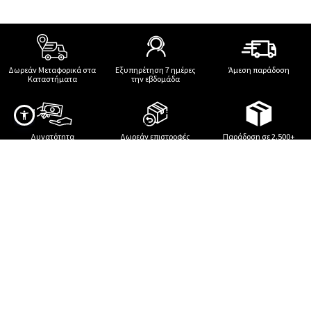
Φόρεμα με βολάν στο
τελείωμα
€9,99
€14,99
Φόρεμα με λαχούρια σε καφέ
Φόρεμα μάξι με V λαιμόκοψη
€11,99
€14,99