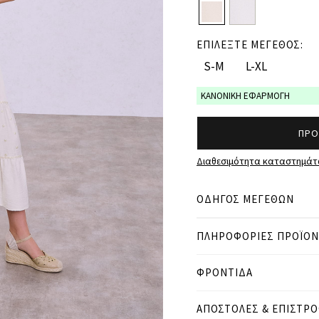
ΕΠΙΛΕΞΤΕ ΜΕΓΕΘΟΣ:
S-M
L-XL
ΚΑΝΟΝΙΚΗ ΕΦΑΡΜΟΓΗ
ΠΡΟ
Διαθεσιμότητα καταστημά
ΟΔΗΓΟΣ ΜΕΓΕΘΩΝ
ΠΛΗΡΟΦΟΡΙΕΣ ΠΡΟΪΟ
● ΚΑΝΟΝΙΚΗ ΕΦΑΡΜΟΓΗ
● Το μοντέλο είναι 1,75 
ΦΡΟΝΤΙΔΑ
Μετρήσεις προϊόντος
ΑΠΟΣΤΟΛΕΣ & ΕΠΙΣΤΡ
cm
in