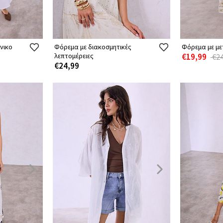
νικο
Φόρεμα με διακοσμητικές
Φόρεμα με με
λεπτομέρειες
€19,99
€24
€24,99