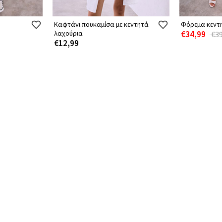
Καφτάνι πουκαμίσα με κεντητά
Φόρεμα κεντη
λαχούρια
€34,99
€39
€12,99