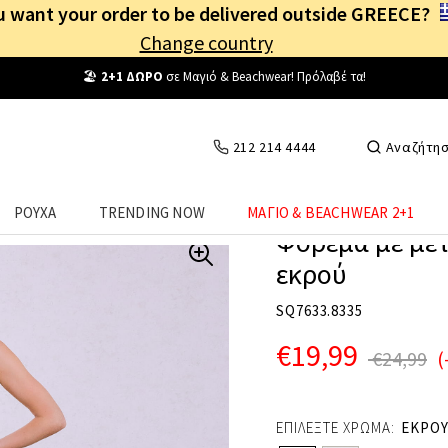
 want your order to be delivered outside GREECE?
Change country
Δωρεάν Μεταφορικά
από
25€
! Συνδέσου κι επωφελήσου
καθημερινά
!
212 214 4444
Αναζήτη
ΡΟΥΧΑ
TRENDING NOW
ΜΑΓΙΟ & BEACHWEAR 2+1
Φόρεμα με μετ
εκρού
SQ7633.8335
€19,99
€24,99
(
ΕΠΙΛΕΞΤΕ ΧΡΩΜΑ:
ΕΚΡΟ