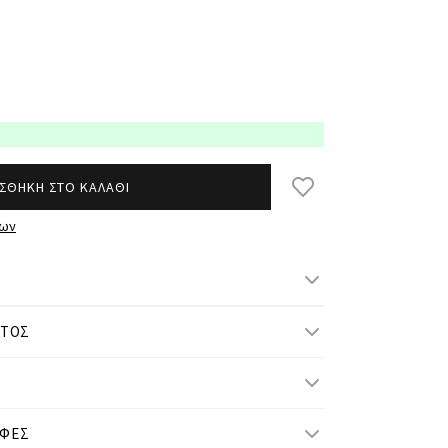
ΣΘΗΚΗ ΣΤΟ ΚΑΛΑΘΙ
των
ΝΤΟΣ
μ/ ύψος και φοράει S/M
ΟΦΕΣ
S-M
L-XL