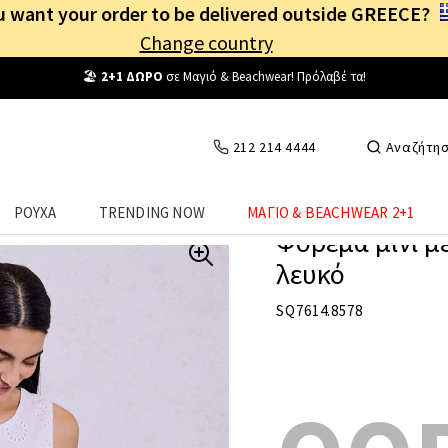
 want your order to be delivered outside GREECE?
Change country
Δωρεάν Μεταφορικά
από
25€
! Συνδέσου κι επωφελήσου
καθημερινά
!
212 214 4444
Αναζήτη
ΡΟΥΧΑ
TRENDING NOW
ΜΑΓΙΟ & BEACHWEAR 2+1
Φόρεμα μίνι μ
λευκό
SQ7614.8578