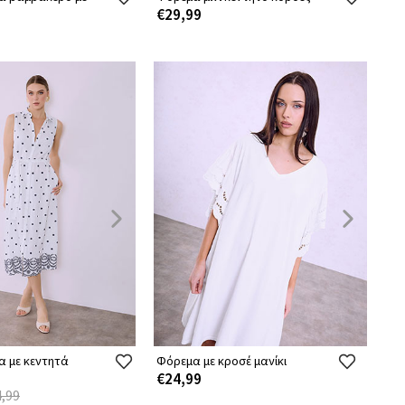
€29,99
α με κεντητά
Φόρεμα με κροσέ μανίκι
€24,99
,99