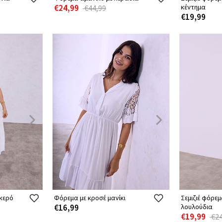
€24,99
κέντημα
€44,99
€19,99
κερό
Φόρεμα με κροσέ μανίκι
Σεμιζιέ φόρεμ
€16,99
λουλούδια
€19,99
€24