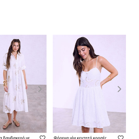
μα βαμβακερό με
Φόρεμα μίνι κεντητό κορσές