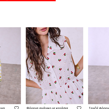
νια
Φόρεμα αμάνικο με κεράσια
Σεμιζιέ φόρε