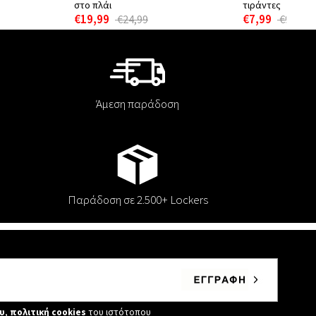
στο πλάι
τιράντες
€19,99
€7,99
€24,99
€9,99
Άμεση παράδοση
Παράδοση σε 2.500+ Lockers
υ
,
πολιτική cookies
του ιστότοπου