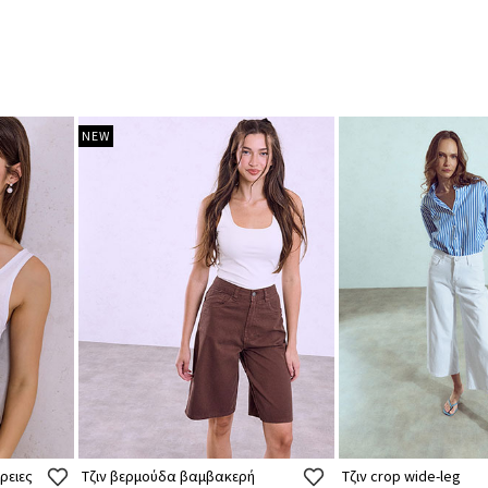
NEW
ρειες
Τζιν βερμούδα βαμβακερή
Τζιν crop wide-leg