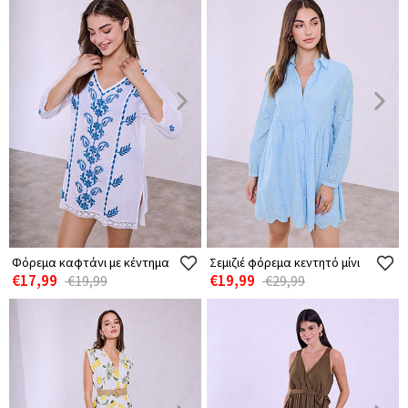
Φόρεμα καφτάνι με κέντημα
Σεμιζιέ φόρεμα κεντητό μίνι
€17,99
€19,99
€19,99
€29,99