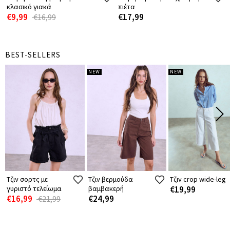
κλασικό γιακά
πιέτα
€9,99
€17,99
€16,99
BEST-SELLERS
NEW
NEW
Τζιν σορτς με
Τζιν βερμούδα
Τζιν crop wide-leg
γυριστό τελείωμα
βαμβακερή
€19,99
€16,99
€24,99
€21,99