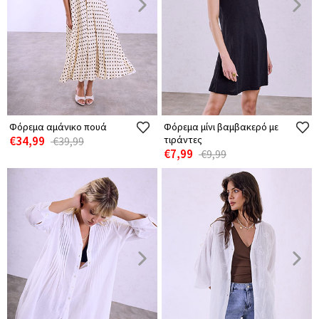
Φόρεμα αμάνικο πουά
Φόρεμα μίνι βαμβακερό με
€34,99
τιράντες
€39,99
€7,99
€9,99