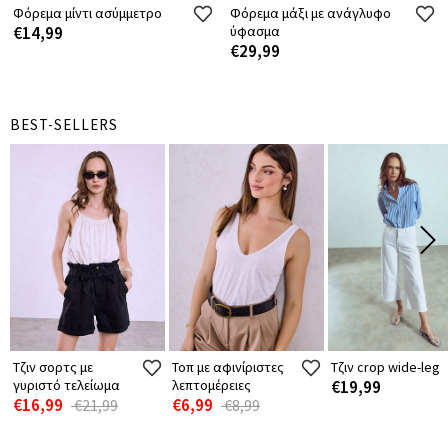
Φόρεμα μίντι ασύμμετρο
Φόρεμα μάξι με ανάγλυφο
€14,99
ύφασμα
€29,99
BEST-SELLERS
Τζιν σορτς με
Τοπ με αφινίριστες
Τζιν crop wide-leg
γυριστό τελείωμα
λεπτομέρειες
€19,99
€16,99
€6,99
€21,99
€8,99