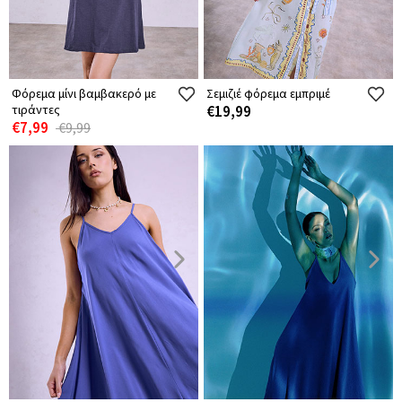
Φόρεμα μίνι βαμβακερό με
Σεμιζιέ φόρεμα εμπριμέ
τιράντες
€19,99
€7,99
€9,99