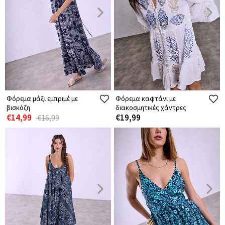
Φόρεμα μάξι εμπριμέ με
Φόρεμα καφτάνι με
βισκόζη
διακοσμητικές χάντρες
€14,99
€19,99
€16,99