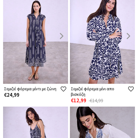
Σεμιζιέ φόρεμα μίντι με ζώνη
Σεμιζιέ φόρεμα μίνι απο
€24,99
βισκόζη
€12,99
€14,99