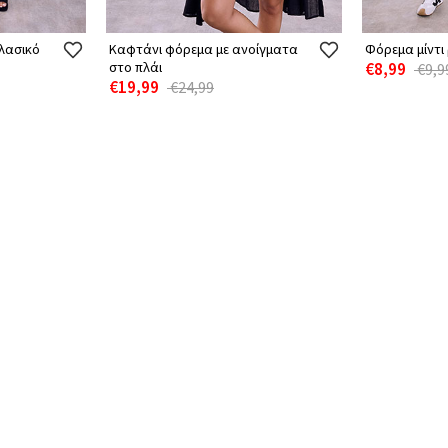
λασικό
Καφτάνι φόρεμα με ανοίγματα
Φόρεμα μίντι 
στο πλάι
€8,99
€9,9
€19,99
€24,99