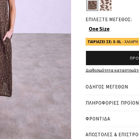
ΕΠΙΛΕΞΤΕ ΜΕΓΕΘΟΣ:
One Size
ΤΑΙΡΙΑΖΕΙ ΣΕ: S-XL
- ΧΑΛΑΡ
ΠΡΟ
Διαθεσιμότητα καταστημά
ΟΔΗΓΟΣ ΜΕΓΕΘΩΝ
ΠΛΗΡΟΦΟΡΙΕΣ ΠΡΟΪΟ
● ΧΑΛΑΡΗ ΕΦΑΡΜΟΓΗ
● Το μοντέλο είναι 1,80 
ΦΡΟΝΤΙΔΑ
Μετρήσεις προϊόντος
ΑΠΟΣΤΟΛΕΣ & ΕΠΙΣΤΡ
cm
in