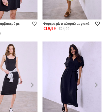
βαμβακερό με
Φόρεμα μίντι φλοράλ με γιακά
€19,99
€24,99
9