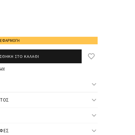
Η ΕΦΑΡΜΟΓΗ
ΣΘΗΚΗ ΣΤΟ ΚΑΛΑΘΙ
των
ΝΤΟΣ
μ/ ύψος και φοράει One Size
ΟΦΕΣ
One Size