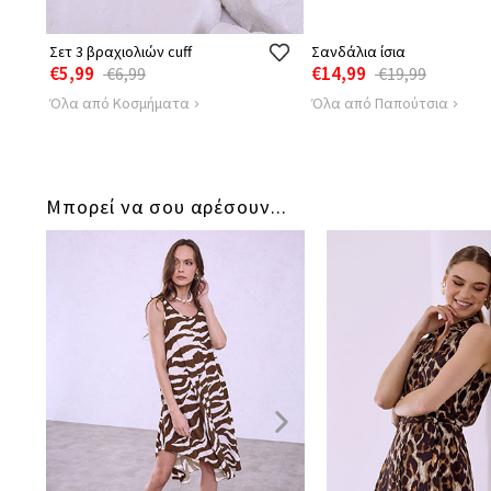
Σετ 3 βραχιολιών cuff
Σανδάλια ίσια
€5,99
€14,99
€6,99
€19,99
Όλα από Κοσμήματα
Όλα από Παπούτσια
Μπορεί να σου αρέσουν...