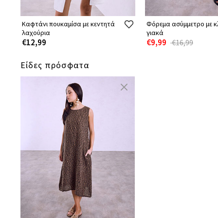
Καφτάνι πουκαμίσα με κεντητά
Φόρεμα ασύμμετρο με κ
λαχούρια
γιακά
€12,99
€9,99
€16,99
Είδες πρόσφατα