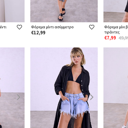
ίντι
Φόρεμα μίντι ασύμμετρο
Φόρεμα μίνι 
€12,99
τιράντες
€7,99
€9,9