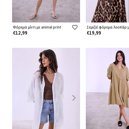
Φόρεμα μίντι με animal print
Σεμιζιέ φόρεμα λεοπάρ μ
€12,99
€19,99