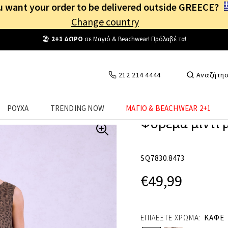
 want your order to be delivered outside GREECE?
Change country
Δωρεάν Μεταφορικά
από
25€
! Συνδέσου κι επωφελήσου
καθημερινά
!
212 214 4444
Αναζήτη
ΡΟΥΧΑ
TRENDING NOW
ΜΑΓΙΟ & BEACHWEAR 2+1
Φόρεμα μίντι μ
SQ7830.8473
€49,99
ΕΠΙΛΕΞΤΕ ΧΡΩΜΑ:
ΚΑΦΕ