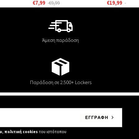
€7,99
€19,99
€9,99
€24,9
Άμεση παράδοση
Παράδοση σε 2.500+ Lockers
υ
,
πολιτική cookies
του ιστότοπου