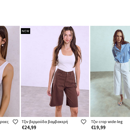
NEW
ρειες
Τζιν βερμούδα βαμβακερή
Τζιν crop wide-leg
€24,99
€19,99