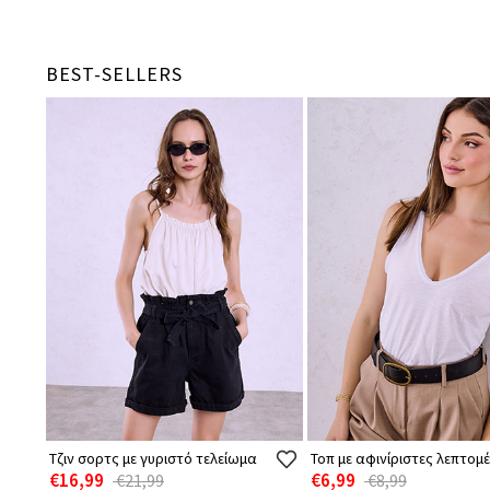
BEST-SELLERS
Τζιν σορτς με γυριστό τελείωμα
Τοπ με αφινίριστες λεπτομέ
€16,99
€6,99
€21,99
€8,99