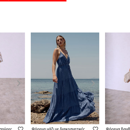
 σούρες
Φόρεμα μάξι με διακοσμητικές
Φόρεμα βαμβ