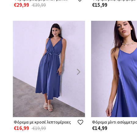
€29,99
€15,99
€39,99
Φόρεμα με κροσέ λεπτομέρειες
Φόρεμα μίντι ασύμμετρ
€16,99
€14,99
€19,99