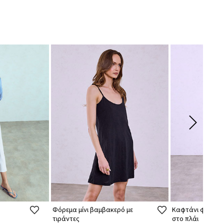
Φόρεμα μίνι βαμβακερό με
Καφτάνι φόρεμα
τιράντες
στο πλάι