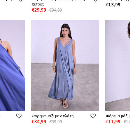
πέτρες
€13,99
€29,99
€34,99
ο
Φόρεμα μάξι με V πλάτη
Φόρεμα μάξι 
€34,99
€11,99
€39,99
€14