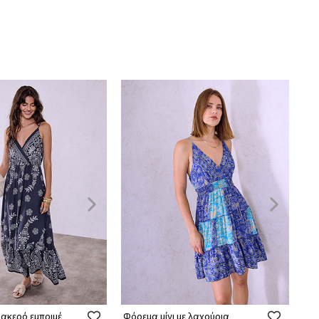
ακερό εμπριμέ
Φόρεμα μίνι με λαχούρια