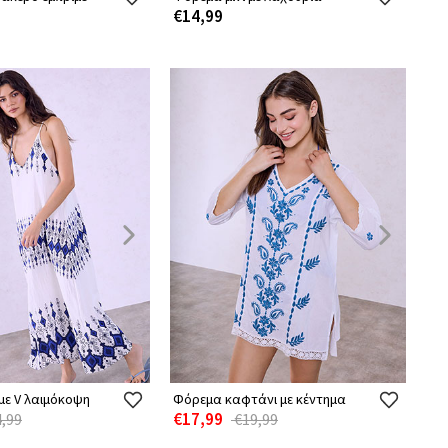
€14,99
με V λαιμόκοψη
Φόρεμα καφτάνι με κέντημα
€17,99
,99
€19,99