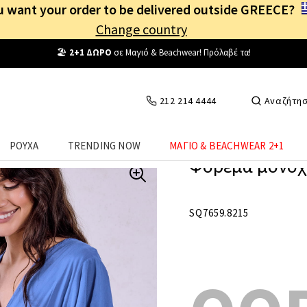
 want your order to be delivered outside GREECE?
Change country
Δωρεάν Μεταφορικά
από
25€
! Συνδέσου κι επωφελήσου
καθημερινά
!
212 214 4444
Αναζήτη
ΡΟΥΧΑ
TRENDING NOW
ΜΑΓΙΟ & BEACHWEAR 2+1
Φόρεμα μονόχ
SQ7659.8215