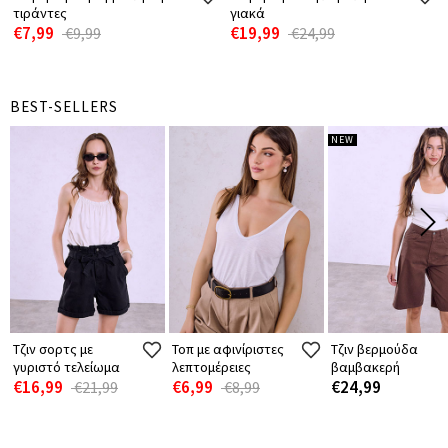
τιράντες
γιακά
€7,99
€19,99
€9,99
€24,99
BEST-SELLERS
NEW
Τζιν σορτς με
Τοπ με αφινίριστες
Τζιν βερμούδα
γυριστό τελείωμα
λεπτομέρειες
βαμβακερή
€16,99
€6,99
€24,99
€21,99
€8,99