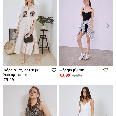
Φόρεμα μάξι σεμιζιέ με
Φόρεμα μίνι ριπ
λεοπάρ τσέπες
€3,99
€4,99
€9,99