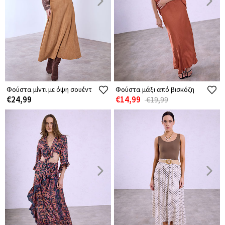
Φούστα μίντι με όψη σουέντ
Φούστα μάξι από βισκόζη
€24,99
€14,99
€19,99