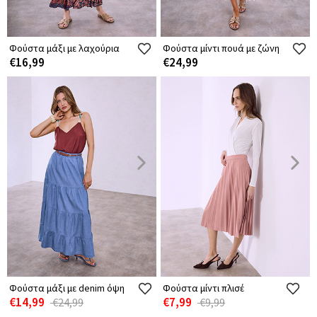
Φούστα μάξι με λαχούρια
Φούστα μίντι πουά με ζώνη
€16,99
€24,99
Φούστα μάξι με denim όψη
Φούστα μίντι πλισέ
€14,99
€7,99
€24,99
€9,99