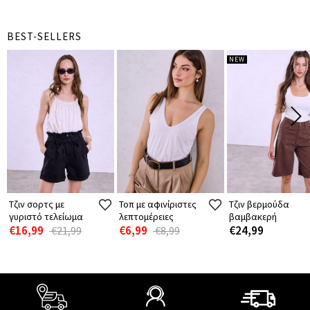
BEST-SELLERS
NEW
Τζιν σορτς με
Τοπ με αφινίριστες
Τζιν βερμούδα
γυριστό τελείωμα
λεπτομέρειες
βαμβακερή
€16,99
€6,99
€24,99
€21,99
€8,99