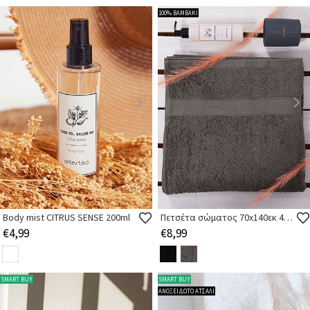
100% ΒΑΜΒΑΚΙ
Body mist CITRUS SENSE 200ml
Πετσέτα σώματος 70x140εκ 450gr/m2 βαμβακερή
€4,99
€8,99
SMART BUY
SMART BUY
ΑΝΟΞΕΙΔΩΤΟ ΑΤΣΑΛΙ