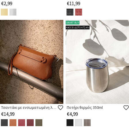
€2,99
€11,99
SMART BUY
ΑΝΟΞΕΙΔΩΤΟ ΑΤΣΑΛΙ
Τσαντάκι με ενσωματωμένη λαβή
Ποτήρι θερμός 350ml
€14,99
€4,99