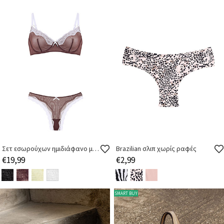
Σετ εσωρούχων ημιδιάφανο με δαντέλα
Brazilian σλιπ χωρίς ραφές
€19,99
€2,99
SMART BUY