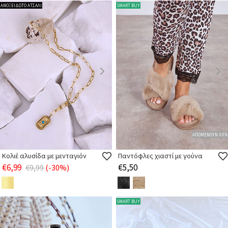
ΑΝΟΞΕΙΔΩΤΟ ΑΤΣΑΛΙ
SMART BUY
ΑΠΟΜΕΝΟΥΝ ΛΙΓΑ
Κολιέ αλυσίδα με μενταγιόν
Παντόφλες χιαστί με γούνα
€6,99
€5,50
€9,99
(-30%)
SMART BUY