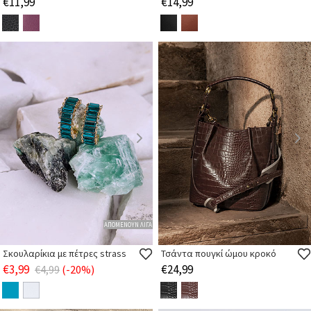
€11,99
€14,99
ΑΠΟΜΕΝΟΥΝ ΛΙΓΑ
Σκουλαρίκια με πέτρες strass
Τσάντα πουγκί ώμου κροκό
€3,99
€24,99
€4,99
(-20%)