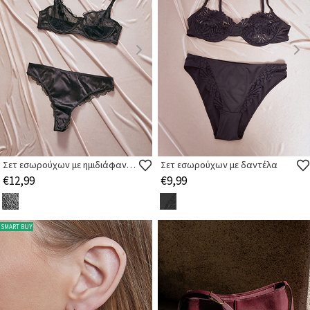
Σετ εσωρούχων με ημιδιάφανες λεπτομέρειες
Σετ εσωρούχων με δαντέλα
€12,99
€9,99
SMART BUY