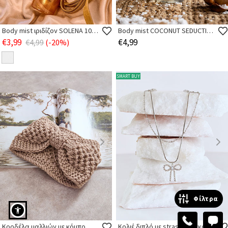
Body mist ιριδίζον SOLENA 100ml
Body mist COCONUT SEDUCTION 200ml
€3,99
€4,99
€4,99
(-20%)
SMART BUY
Φίλτρα
Κορδέλα μαλλιών με κόμπο
Κολιέ διπλό με strass φιόγκο