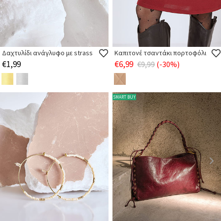
Δαχτυλίδι ανάγλυφο με strass
Καπιτονέ τσαντάκι πορτοφόλι
€1,99
€6,99
€9,99
(-30%)
SMART BUY