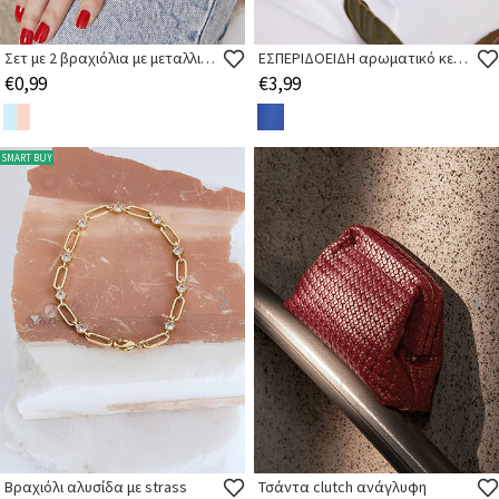
Σετ με 2 βραχιόλια με μεταλλικές χάντρες
ΕΣΠΕΡΙΔΟΕΙΔΗ αρωματικό κερί 9εκ
€0,99
€3,99
SMART BUY
Βραχιόλι αλυσίδα με strass
Τσάντα clutch ανάγλυφη