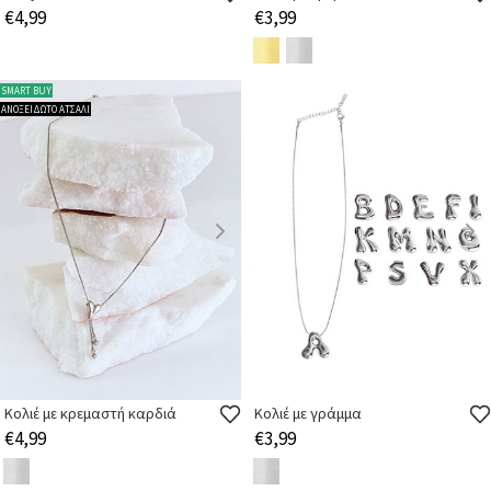
€4,99
€3,99
SMART BUY
ΑΝΟΞΕΙΔΩΤΟ ΑΤΣΑΛΙ
Κολιέ με κρεμαστή καρδιά
Κολιέ με γράμμα
€4,99
€3,99