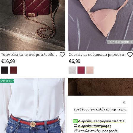
ΤΕΛΕΥΤΑΙΟ ΚΟΜΜΑΤΙ!
Τσαντάκι καπιτονέ με αλυσίδα ώμου
Σουτιέν με κούμπωμα μπροστά
€16,99
€6,99
SMART BUY
✕
Συνδέσου για καλύτερη εμπειρία
Δωρεάν μεταφορικά από 25€
Δωρεάν Επιστροφές
Αποκλειστικές Προσφορές