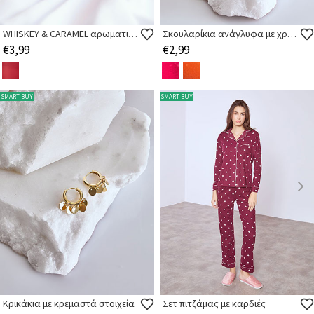
WHISKEY & CARAMEL αρωματικό κερί 9εκ
Σκουλαρίκια ανάγλυφα με χρώμα
€3,99
€2,99
SMART BUY
SMART BUY
Κρικάκια με κρεμαστά στοιχεία
Σετ πιτζάμας με καρδιές