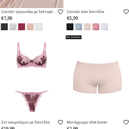
Σουτιέν τριγωνάκι με λεπτομέρεια strass
Σουτιέν απο δαντέλα
€7,99
€5,99
95% ΒΑΜΒΑΚΙ
Σετ εσωρούχων με δαντέλα
Μονόχρωμο σλιπ boxer
€19,99
€2,99