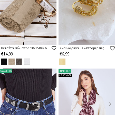
Πετσέτα σώματος 90x150εκ 600gr/m2 βαμβακερή
Σκουλαρίκια με λεπτομέρειες strass
€14,99
€6,99
SMART BUY
SMART BUY
ΜΕ ΒΙΣΚΟΖΗ