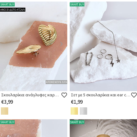
SMART BUY
SMART BUY
ΑΝΟΞΕΙΔΩΤΟ ΑΤΣΑΛΙ
ΑΠΟΜΕΝΟΥΝ ΛΙΓΑ
Σκουλαρίκια ανάγλυφες καρδιές
Σετ με 5 σκουλαρίκια και ear cuffs
€3,99
€1,99
SMART BUY
SMART BUY