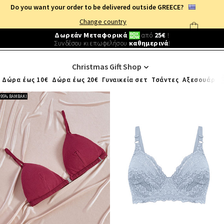
Do you want your order to be delivered outside GREECE?
Change country
Δωρεάν Μεταφορικά
από
25€
!
Συνδέσου κι επωφελήσου
καθημερινά
!
CHRISTMAS
Christmas Gift Shop
Δώρα έως 10€
Δώρα έως 20€
Γυναικεία σετ
Τσάντες
Αξεσουάρ
Κ
95% ΒΑΜΒΑΚΙ