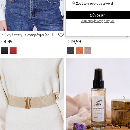
Σύνδεση χωρίς password
Σύνδεση
Δημιουργία Λογαριασμού
Ζώνη λεπτή με αγκράφα λουλούδι
Τσάντα χειρός με αποσπώμενο λουρί ώμου
€4,99
€19,99