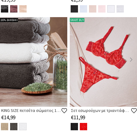
100% ΒΑΜΒΑΚΙ
SMART BUY
KING SIZE πετσέτα σώματος 100x180εκ 600gr/m2 βαμβακερή
Σετ εσωρούχων με τριαντάφυλλα
€14,99
€11,99