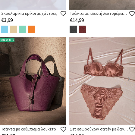
Σκουλαρίκια κρίκοι με χάντρες
Τσάντα με πλεκτή λεπτομέρεια στο πλάι
€3,99
€14,99
SMART BUY
Τσάντα με κούμπωμα λουκέτο
Σετ εσωρούχων σατέν με δαντέλα