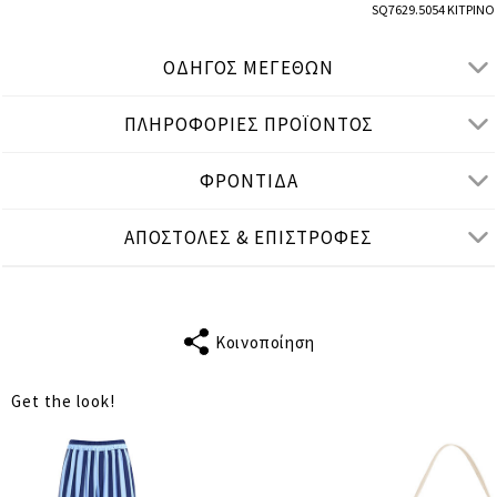
SQ7629.5054 ΚΙΤΡΙΝΟ
ΟΔΗΓΟΣ ΜΕΓΕΘΩΝ
ΠΛΗΡΟΦΟΡΙΕΣ ΠΡΟΪΟΝΤΟΣ
● ΚΑΝΟΝΙΚΗ ΕΦΑΡΜΟΓΗ
● Το μοντέλο είναι 1,75 μ/ ύψος και φοράει S/M
ΦΡΟΝΤΙΔΑ
Μετρήσεις προϊόντος
ΑΠΟΣΤΟΛΕΣ & ΕΠΙΣΤΡΟΦΕΣ
cm
in
S-M
L-XL
ΣΤΗΘΟΣ
108
114
Κοινοποίηση
ΜΕΣΗ
108
114
Get the look!
ΠΕΡΙΦΕΡΕΙΑ
80
84
ΜΗΚΟΣ
55
57
ΑΠΟΣΤΑΣΗ