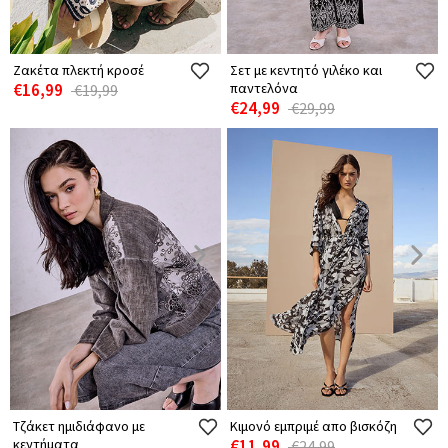
Ζακέτα πλεκτή κροσέ
Σετ με κεντητό γιλέκο και
€16,99
παντελόνα
€19,99
€24,99
€29,99
Τζάκετ ημιδιάφανο με
Κιμονό εμπριμέ απο βισκόζη
κεντήματα
€11,99
€24,99