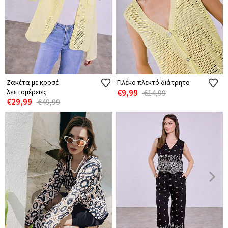
Ζακέτα με κροσέ
Γιλέκο πλεκτό διάτρητο
λεπτομέρειες
€9,99
€14,99
€29,99
€49,99