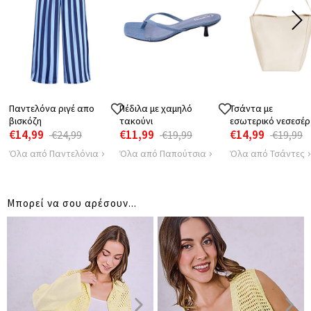
51
55
ΩΜΩΝ
Παντελόνα ριγέ απο
Πέδιλα με χαμηλό
Τσάντα με
βισκόζη
τακούνι
εσωτερικό νεσεσέρ
€14,99
€11,99
€14,99
€24,99
€19,99
€19,99
Όλα από Παντελόνια
Όλα από Παπούτσια
Όλα από Τσάντες
Μπορεί να σου αρέσουν...