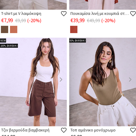
T-shirt με V λαιμόκοψη
Πουκαμίσα λινή με κουμπιά στο πλάι
€7,99
€39,99
€9,99
(-20%)
€49,99
(-20%)
NEW
95% ΒΑΜΒΑΚΙ
100% ΒΑΜΒΑΚΙ
Τζιν βερμούδα βαμβακερή
Τοπ αμάνικο μονόχρωμο