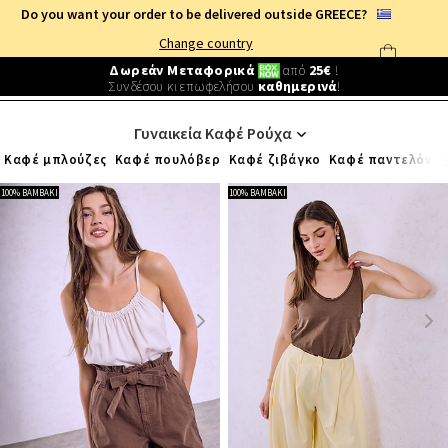
Do you want your order to be delivered outside GREECE?
Change country
Δωρεάν Μεταφορικά
από
25€
!
Συνδέσου κι επωφελήσου
καθημερινά
!
ΚΑΦΕ ΡΟΥΧΑ
Γυναικεία Καφέ Ρούχα
Καφέ μπλούζες
Καφέ πουλόβερ
Καφέ ζιβάγκο
Καφέ παντελόνια
100% ΒΑΜΒΑΚΙ
100% ΒΑΜΒΑΚΙ