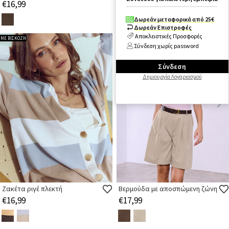
€16,99
€16,99
Δωρεάν μεταφορικά από 25€
Δωρεάν Επιστροφές
Αποκλειστικές Προσφορές
ΜΕ ΒΙΣΚΟΖΗ
ΜΕ ΒΙΣΚΟΖΗ
Σύνδεση χωρίς password
Σύνδεση
Δημιουργία Λογαριασμού
Ζακέτα ριγέ πλεκτή
Βερμούδα με αποσπώμενη ζώνη
€16,99
€17,99