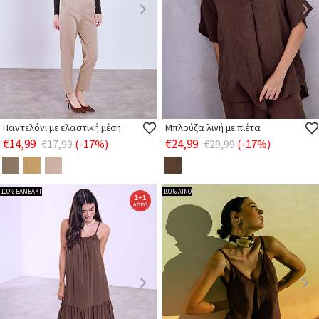
Παντελόνι με ελαστική μέση
Μπλούζα λινή με πιέτα
€14,99
€24,99
€17,99
(-17%)
€29,99
(-17%)
100% ΒΑΜΒΑΚΙ
100% ΛΙΝΟ