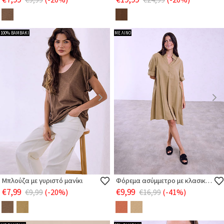
100% ΒΑΜΒΑΚΙ
ΜΕ ΛΙΝΟ
Μπλούζα με γυριστό μανίκι
Φόρεμα ασύμμετρο με κλασικό γιακά
€7,99
€9,99
€9,99
(-20%)
€16,99
(-41%)