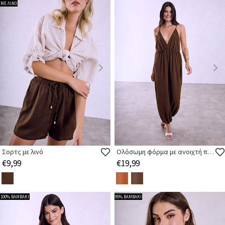
ΜΕ ΛΙΝΟ
Σορτς με λινό
Ολόσωμη φόρμα με ανοιχτή πλάτη
€9,99
€19,99
100% ΒΑΜΒΑΚΙ
95% ΒΑΜΒΑΚΙ