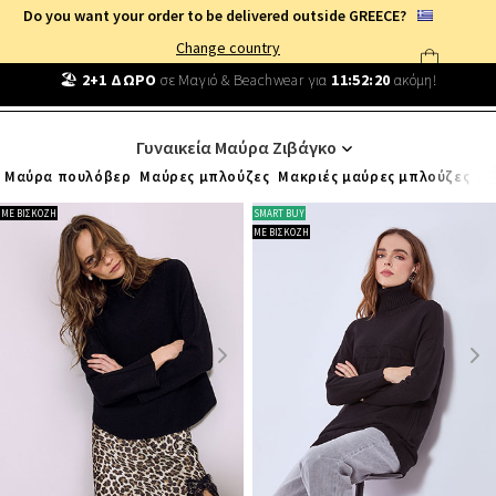
Do you want your order to be delivered outside GREECE?
Change country
🏖️
2+1 ΔΩΡΟ
σε Μαγιό & Beachwear για
11
:
52
:
20
ακόμη!
ΓΥΝΑΙΚΕΙΑ ΡΟΥΧΑ
/
ΓΥΝΑΙΚΕΙΑ ΜΑΥΡΑ
/
ΜΠΛΟΥΖΕΣ
/
ΖΙΒΑΓΚΟ
Γυναικεία Μαύρα Ζιβάγκο
Μαύρα πουλόβερ
Μαύρες μπλούζες
Μακριές μαύρες μπλούζες
Λε
ΜΕ ΒΙΣΚΟΖΗ
SMART BUY
ΜΕ ΒΙΣΚΟΖΗ