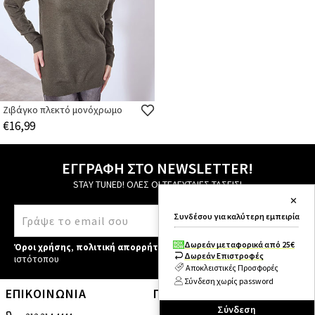
Ζιβάγκο πλεκτό μονόχρωμο
€16,99
ΕΓΓΡΑΦΗ ΣΤΟ NEWSLETTER!
STAY TUNED! ΟΛΕΣ ΟΙ ΤΕΛΕΥΤΑΙΕΣ ΤΑΣΕΙΣ!
✕
Συνδέσου για καλύτερη εμπειρία
Δωρεάν μεταφορικά από 25€
Όροι χρήσης
,
πολιτική απορρήτου
,
πολιτική cookies
του
Δωρεάν Επιστροφές
ιστότοπου
Αποκλειστικές Προσφορές
Σύνδεση χωρίς password
ΕΠΙΚΟΙΝΩΝΙΑ
ΠΛΗΡΟΦΟΡΙΕΣ
Σύνδεση