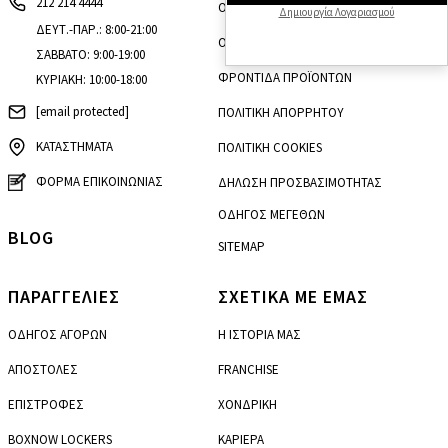
212 214 4444
ΟΡΟΙ & ΠΡΟΫΠΟΘΕΣΕΙΣ
Δημιουργία Λογαριασμού
ΔΕΥΤ.-ΠΑΡ.: 8:00-21:00
ΟΡΟΙ ΠΡΟΩΘΗΤΙΚΩΝ ΕΝΕΡΓΕΙΩΝ
ΣΑΒΒΑΤΟ: 9:00-19:00
ΦΡΟΝΤΙΔΑ ΠΡΟΪΟΝΤΩΝ
ΚΥΡΙΑΚΗ: 10:00-18:00
[email protected]
ΠΟΛΙΤΙΚΗ ΑΠΟΡΡΗΤΟΥ
ΚΑΤΑΣΤΗΜΑΤΑ
ΠΟΛΙΤΙΚΗ COOKIES
ΦΟΡΜΑ ΕΠΙΚΟΙΝΩΝΙΑΣ
ΔΗΛΩΣΗ ΠΡΟΣΒΑΣΙΜΟΤΗΤΑΣ
ΟΔΗΓΟΣ ΜΕΓΕΘΩΝ
BLOG
SITEMAP
ΠΑΡΑΓΓΕΛΙΕΣ
ΣΧΕΤΙΚΑ ΜΕ ΕΜΑΣ
ΟΔΗΓΟΣ ΑΓΟΡΩΝ
Η ΙΣΤΟΡΙΑ ΜΑΣ
ΑΠΟΣΤΟΛΕΣ
FRANCHISE
ΕΠΙΣΤΡΟΦΕΣ
ΧΟΝΔΡΙΚΗ
BOXNOW LOCKERS
ΚΑΡΙΕΡΑ