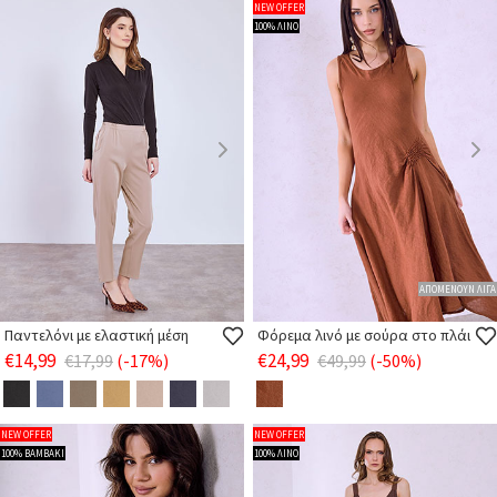
NEW OFFER
100% ΛΙΝΟ
ΑΠΟΜΕΝΟΥΝ ΛΙΓΑ
Παντελόνι με ελαστική μέση
Φόρεμα λινό με σούρα στο πλάι
€14,99
€24,99
€17,99
(-17%)
€49,99
(-50%)
NEW OFFER
NEW OFFER
100% ΒΑΜΒΑΚΙ
100% ΛΙΝΟ