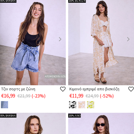
95% ΒΑΜΒΑΚΙ
100% ΒΙΣΚΟΖΗ
ΑΠΟΜΕΝΟΥΝ ΛΙΓΑ
Τζιν σορτς με ζώνη
Κιμονό εμπριμέ απο βισκόζη
€16,99
€11,99
€21,99
(-23%)
€24,99
(-52%)
95% ΒΑΜΒΑΚΙ
100% ΛΙΝΟ