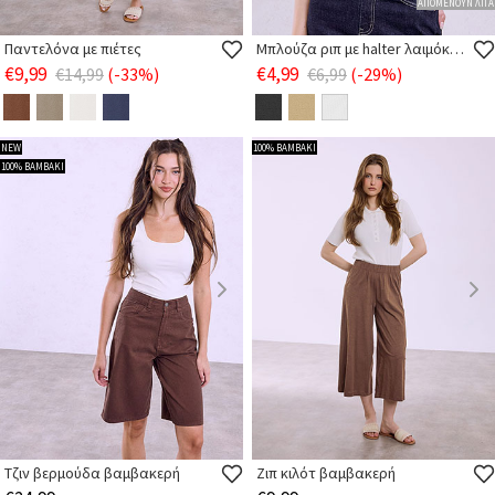
ΑΠΟΜΕΝΟΥΝ ΛΙΓΑ
Παντελόνα με πιέτες
Μπλούζα ριπ με halter λαιμόκοψη
€9,99
€4,99
€14,99
(-33%)
€6,99
(-29%)
NEW
100% ΒΑΜΒΑΚΙ
100% ΒΑΜΒΑΚΙ
Τζιν βερμούδα βαμβακερή
Ζιπ κιλότ βαμβακερή