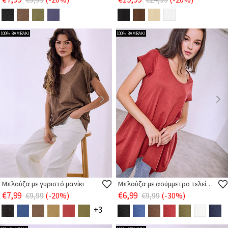
100% ΒΑΜΒΑΚΙ
100% ΒΑΜΒΑΚΙ
Μπλούζα με γυριστό μανίκι
Μπλούζα με ασύμμετρο τελείωμα
€7,99
€6,99
€9,99
(-20%)
€9,99
(-30%)
+3