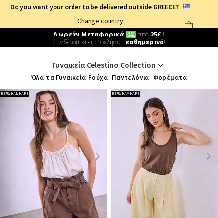
Do you want your order to be delivered outside GREECE?
Change country
Δωρεάν Μεταφορικά
από
25€
!
Συνδέσου κι επωφελήσου
καθημερινά
!
CELESTINO COLLECTION
Γυναικεία Celestino Collection
Όλα τα Γυναικεία Ρούχα
Παντελόνια
Φορέματα
100% ΒΑΜΒΑΚΙ
100% ΒΑΜΒΑΚΙ