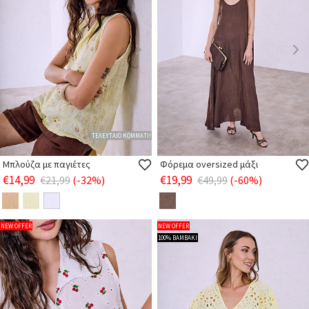
ΤΕΛΕΥΤΑΙΟ ΚΟΜΜΑΤΙ!
Μπλούζα με παγιέτες
Φόρεμα oversized μάξι
€14,99
€19,99
€21,99
(-32%)
€49,99
(-60%)
NEW OFFER
NEW OFFER
100% ΒΑΜΒΑΚΙ