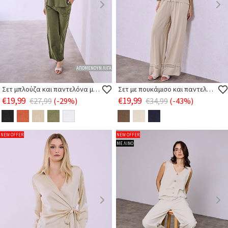
ΑΠΟΜΕΝΟΥΝ ΛΙΓΑ
Σετ μπλούζα και παντελόνα με λινό
Σετ με πουκάμισο και παντελόνα απο βισκόζη
€19,99
€19,99
€27,99
(-29%)
€34,99
(-43%)
NEW OFFER
NEW OFFER
ΜΕ ΛΙΝΟ