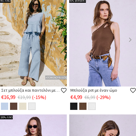
ΜΕ ΛΙΝΟ
95% ΒΑΜΒΑΚΙ
ΑΠΟΜΕΝΟΥΝ ΛΙΓΑ
Σετ μπλούζα και παντελόνι με λινό
Μπλούζα ριπ με έναν ώμο
€16,99
€4,99
€19,99
(-15%)
€6,99
(-29%)
100% ΛΙΝΟ