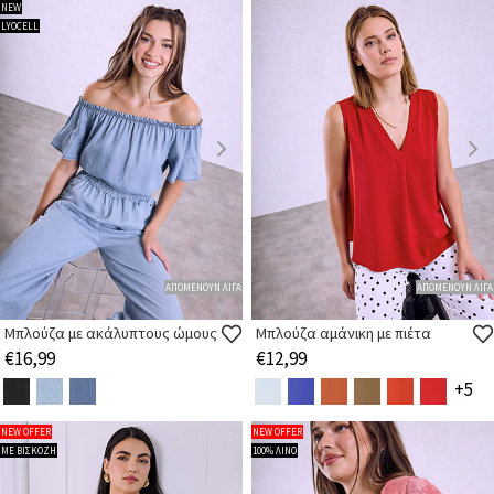
NEW
LYOCELL
ΑΠΟΜΕΝΟΥΝ ΛΙΓΑ
ΑΠΟΜΕΝΟΥΝ ΛΙΓΑ
Μπλούζα με ακάλυπτους ώμους
Μπλούζα αμάνικη με πιέτα
€16,99
€12,99
+5
NEW OFFER
NEW OFFER
ΜΕ ΒΙΣΚΟΖΗ
100% ΛΙΝΟ