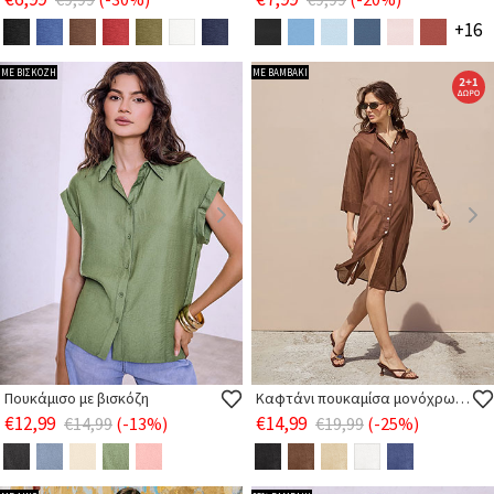
+16
ΜΕ ΒΙΣΚΟΖΗ
ΜΕ ΒΑΜΒΑΚΙ
Πουκάμισο με βισκόζη
Καφτάνι πουκαμίσα μονόχρωμο
€12,99
€14,99
€14,99
(-13%)
€19,99
(-25%)