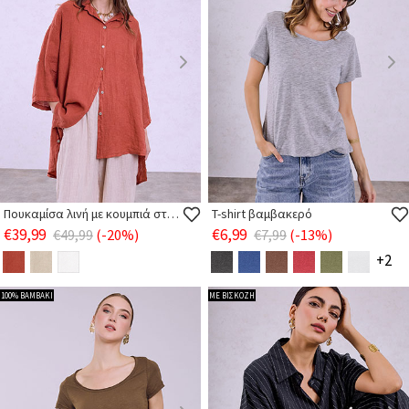
Πουκαμίσα λινή με κουμπιά στο πλάι
T-shirt βαμβακερό
€39,99
€6,99
€49,99
(-20%)
€7,99
(-13%)
+2
100% ΒΑΜΒΑΚΙ
ΜΕ ΒΙΣΚΟΖΗ