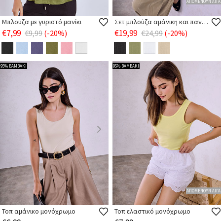
ΑΠΟΜΕΝΟΥΝ ΛΙΓΑ
Μπλούζα με γυριστό μανίκι
Σετ μπλούζα αμάνικη και παντελόνα
€7,99
€19,99
€9,99
(-20%)
€24,99
(-20%)
95% ΒΑΜΒΑΚΙ
95% ΒΑΜΒΑΚΙ
ΑΠΟΜΕΝΟΥΝ ΛΙΓΑ
Τοπ αμάνικο μονόχρωμο
Τοπ ελαστικό μονόχρωμο