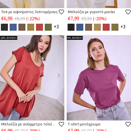
Τοπ με αφινίριστες λεπτομέρειες
Μπλούζα με γυριστό μανίκι
€6,99
€7,99
€8,99
(-22%)
€9,99
(-20%)
+3
+3
100% ΒΑΜΒΑΚΙ
95% ΒΑΜΒΑΚΙ
Μπλούζα με ασύμμετρο τελείωμα
Τ-shirt μονόχρωμο
€6,99
€7,99
€9,99
(-30%)
€9,99
(-20%)