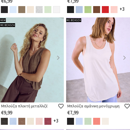
€6,99
€7,99
+3
NEW
ΜΕ ΒΙΣΚΟΖΗ
ΜΕ ΒΙΣΚΟΖΗ
Μπλούζα πλεκτή μεταλλιζέ
Μπλούζα αμάνικη μονόχρωμη
€9,99
€7,99
+3