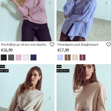
Πουλόβερ με strass και πέρλες
Πουκάμισο ριγέ βαμβακερό
€16,99
€17,99
NEW
NEW
ΜΕ ΛΙΝΟ
ΜΕ ΒΙΣΚΟΖΗ