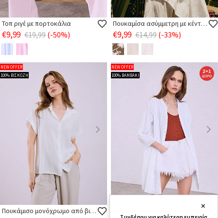
Τοπ ριγέ με πορτοκάλια
Πουκαμίσα ασύμμετρη με κέντημα
€9,99
€9,99
€19,99
(-50%)
€14,99
(-33%)
NEW OFFER
NEW OFFER
100% ΒΙΣΚΟΖΗ
100% ΒΑΜΒΑΚΙ
✕
Πουκάμισο μονόχρωμο από βισκόζη
Καφτάνι πουκαμίσα με κεντητά λαχούρια
Συνδέσου για καλύτερη εμπειρία