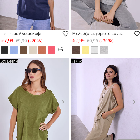
T-shirt με V λαιμόκοψη
Μπλούζα με γυριστό μανίκι
€7,99
€7,99
€9,99
(-20%)
€9,99
(-20%)
+6
100% ΒΑΜΒΑΚΙ
ΜΕ ΛΙΝΟ