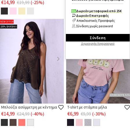
€14,99
€14,99
€19,99
(-25%)
€16,99
(-12%)
Δωρεάν μεταφορικά από 25€
Δωρεάν Επιστροφές
Αποκλειστικές Προσφορές
NEW OFFER
NEW OFFER
Σύνδεση χωρίς password
100% ΒΑΜΒΑΚΙ
ΜΕ ΒΑΜΒΑΚΙ
Σύνδεση
Δημιουργία Λογαριασμού
ΑΠΟΜΕΝΟΥΝ ΛΙΓΑ
Μπλούζα ασύμμετρη με κέντημα
T-shirt με στάμπα μήλα
€14,99
€6,99
€24,99
(-40%)
€9,99
(-30%)