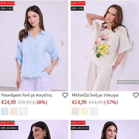
NEW OFFER
NEW OFFER
100% ΛΙΝΟ
100% ΛΙΝΟ
ΑΠΟΜΕΝΟΥΝ ΛΙΓΑ
Πουκάμισο λινό με παγιέτες
Μπλούζα λινή με τύπωμα
€24,99
€14,99
€39,99
(-38%)
€34,99
(-57%)
NEW OFFER
NEW OFFER
100% ΒΑΜΒΑΚΙ
100% ΒΙΣΚΟΖΗ