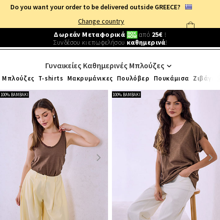
Do you want your order to be delivered outside GREECE?
Change country
Δωρεάν Μεταφορικά
από
25€
!
Συνδέσου κι επωφελήσου
καθημερινά
!
ΓΥΝΑΙΚΕΙΑ ΡΟΥΧΑ
/
ΚΑΘΗΜΕΡΙΝΑ ΦΟΡΕΜΑΤΑ
/
ΜΠΛΟΥΖΕΣ
Γυναικείες Καθημερινές Μπλούζες
Μπλούζες
T-shirts
Μακρυμάνικες
Πουλόβερ
Πουκάμισα
Ζιβάγκο
100% ΒΑΜΒΑΚΙ
100% ΒΑΜΒΑΚΙ