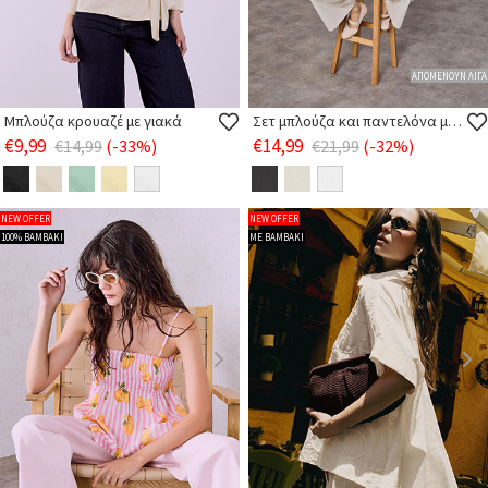
ΑΠΟΜΕΝΟΥΝ ΛΙΓΑ
Μπλούζα κρουαζέ με γιακά
Σετ μπλούζα και παντελόνα με λινό
€9,99
€14,99
€14,99
(-33%)
€21,99
(-32%)
NEW OFFER
NEW OFFER
100% ΒΑΜΒΑΚΙ
ΜΕ ΒΑΜΒΑΚΙ