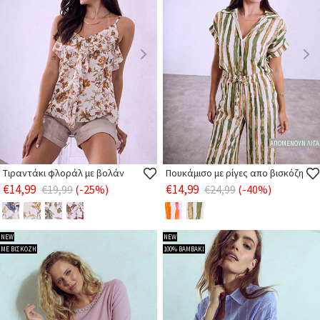
ΑΠΟΜΕΝΟΥΝ ΛΙΓΑ
Τιραντάκι φλοράλ με βολάν
Πουκάμισο με ρίγες απο βισκόζη
€14,99
€14,99
€19,99
(-25%)
€24,99
(-40%)
NEW
NEW
ΜΕ ΒΙΣΚΟΖΗ
100% ΒΑΜΒΑΚΙ