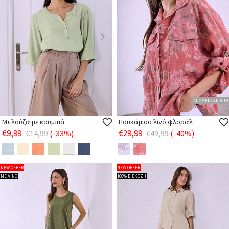
ΑΠΟΜΕΝΟΥΝ ΛΙΓΑ
Μπλούζα με κουμπιά
Πουκάμισο λινό φλοράλ
€9,99
€29,99
€14,99
(-33%)
€49,99
(-40%)
NEW OFFER
NEW OFFER
ΜΕ ΛΙΝΟ
100% ΒΙΣΚΟΖΗ