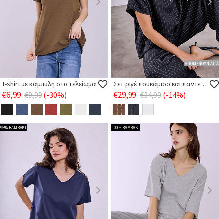
ΑΠΟΜΕΝΟΥΝ ΛΙΓΑ
T-shirt με καμπύλη στο τελείωμα
Σετ ριγέ πουκάμισο και παντελόνα
€6,99
€29,99
€9,99
(-30%)
€34,99
(-14%)
95% ΒΑΜΒΑΚΙ
100% ΒΑΜΒΑΚΙ