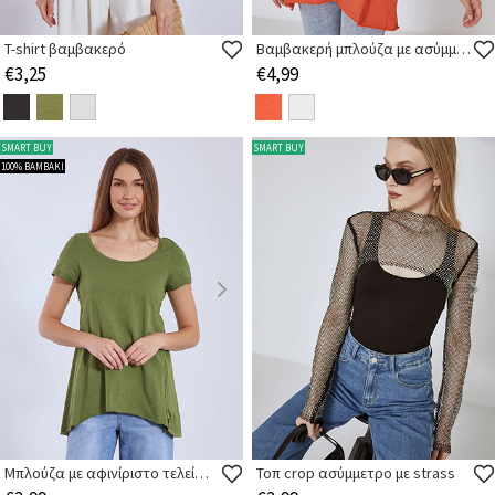
T-shirt βαμβακερό
Βαμβακερή μπλούζα με ασύμμετρο τελείωμα
€3,25
€4,99
SMART BUY
SMART BUY
100% ΒΑΜΒΑΚΙ
Μπλούζα με αφινίριστο τελείωμα
Τοπ crop ασύμμετρο με strass