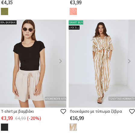
€4,35
€3,99
95% ΒΑΜΒΑΚΙ
SMART BUY
LYOCELL
ΑΠΟΜΕΝΟΥΝ ΛΙΓΑ
ΤΕΛΕΥΤΑΙΟ ΚΟΜΜΑΤΙ!
Τ-shirt με βαμβάκι
Πουκάμισο με τύπωμα ζέβρα
€3,99
€16,99
€4,99
(-20%)