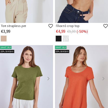
Τοπ strapless ριπ
Πλεκτό crop top
€3,99
€4,99
€9,99
(-50%)
SMART BUY
SMART BUY
100% ΒΑΜΒΑΚΙ
100% ΒΑΜΒΑΚΙ