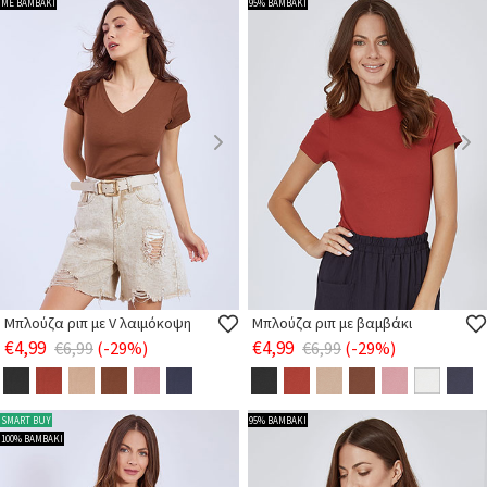
ΜΕ ΒΑΜΒΑΚΙ
95% ΒΑΜΒΑΚΙ
Μπλούζα ριπ με V λαιμόκοψη
Μπλούζα ριπ με βαμβάκι
€4,99
€4,99
€6,99
(-29%)
€6,99
(-29%)
SMART BUY
95% ΒΑΜΒΑΚΙ
100% ΒΑΜΒΑΚΙ