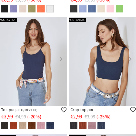
95% ΒΑΜΒΑΚΙ
95% ΒΑΜΒΑΚΙ
Τοπ ριπ με τιράντες
Crop top ριπ
€3,99
€2,99
€4,99
(-20%)
€3,99
(-25%)