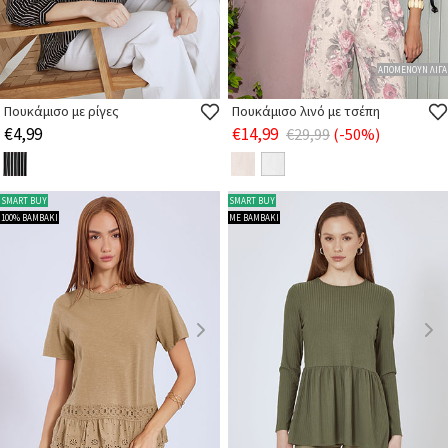
ΑΠΟΜΕΝΟΥΝ ΛΙΓΑ
Πουκάμισο με ρίγες
Πουκάμισο λινό με τσέπη
€4,99
€14,99
€29,99
(-50%)
SMART BUY
SMART BUY
100% ΒΑΜΒΑΚΙ
ΜΕ ΒΑΜΒΑΚΙ