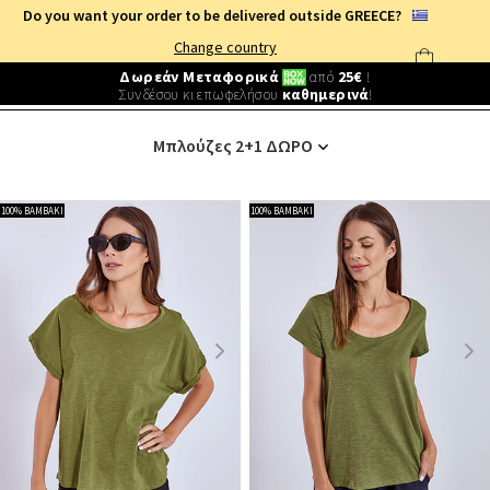
Do you want your order to be delivered outside GREECE?
Change country
Δωρεάν Μεταφορικά
από
25€
!
Συνδέσου κι επωφελήσου
καθημερινά
!
ΓΥΝΑΙΚΕΙΑ ΡΟΥΧΑ
/
2+1 ΔΩΡΟ
/
ΜΠΛΟΥΖΕΣ
Μπλούζες 2+1 ΔΩΡΟ
100% ΒΑΜΒΑΚΙ
100% ΒΑΜΒΑΚΙ