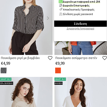
Δωρεάν μεταφορικά από 25€
Δωρεάν μεταφορικά από 25€
Δωρεάν Επιστροφές
Δωρεάν Επιστροφές
Αποκλειστικές Προσφορές
Αποκλειστικές Προσφορές
Σύνδεση χωρίς password
Σύνδεση χωρίς password
Σύνδεση
Σύνδεση
Δημιουργία Λογαριασμού
Δημιουργία Λογαριασμού
Πουκάμισο ριγέ με βαμβάκι
Πουκάμισο ασύμμετρο σατέν
€4,99
€9,99
SMART BUY
SMART BUY
95% ΒΑΜΒΑΚΙ
BAMBOO