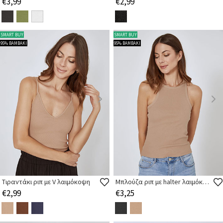
€3,99
€2,99
SMART BUY
SMART BUY
95% ΒΑΜΒΑΚΙ
95% ΒΑΜΒΑΚΙ
Τιραντάκι ριπ με V λαιμόκοψη
Μπλούζα ριπ με halter λαιμόκοψη
€2,99
€3,25