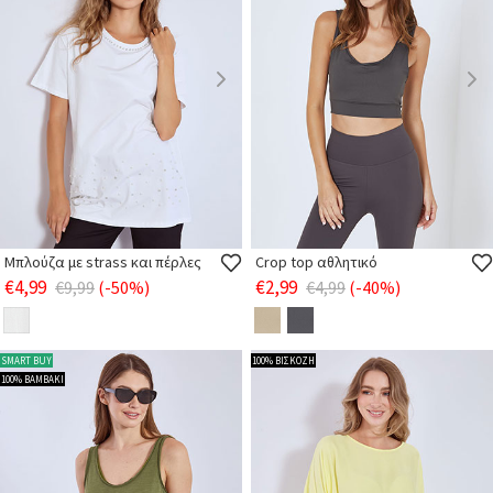
Μπλούζα με strass και πέρλες
Crop top αθλητικό
€4,99
€2,99
€9,99
(-50%)
€4,99
(-40%)
SMART BUY
100% ΒΙΣΚΟΖΗ
100% ΒΑΜΒΑΚΙ