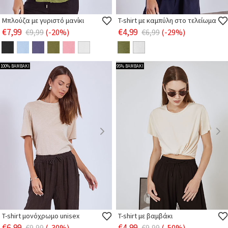
Μπλούζα με γυριστό μανίκι
T-shirt με καμπύλη στο τελείωμα
€7,99
€4,99
€9,99
(-20%)
€6,99
(-29%)
100% ΒΑΜΒΑΚΙ
95% ΒΑΜΒΑΚΙ
T-shirt μονόχρωμο unisex
T-shirt με βαμβάκι
€6,99
€4,99
€9,99
(-30%)
€9,99
(-50%)