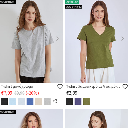
95% ΒΑΜΒΑΚΙ
SMART BUY
100% ΒΑΜΒΑΚΙ
Τ-shirt μονόχρωμο
T-shirt βαμβακερό με V λαιμόκοψη
€7,99
€2,99
€9,99
(-20%)
+3
95% ΒΑΜΒΑΚΙ