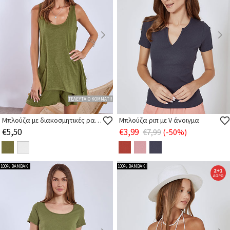
ΤΕΛΕΥΤΑΙΟ ΚΟΜΜΑΤΙ!
Μπλούζα με διακοσμητικές ραφές
Μπλούζα ριπ με V άνοιγμα
€5,50
€3,99
€7,99
(-50%)
100% ΒΑΜΒΑΚΙ
100% ΒΑΜΒΑΚΙ