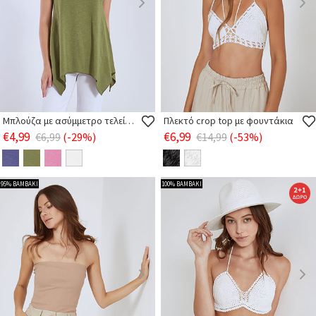
Μπλούζα με ασύμμετρο τελείωμα
Πλεκτό crop top με φουντάκια
€4,99
€6,99
€6,99
(-29%)
€14,99
(-53%)
95% ΒΑΜΒΑΚΙ
100% ΒΑΜΒΑΚΙ