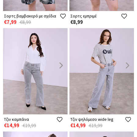
Σορτς βαμβακερό με σχέδια
Σορτς εμπριμέ
€7,99
€8,99
€8,99
Τζιν καμπάνα
Τζιν ψηλόμεσο wide leg
€14,99
€14,99
€19,99
€19,99