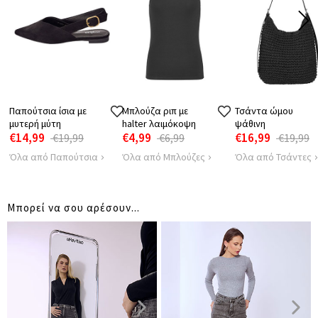
ΕΣΩΤΕΡΙΚΟ
45
45
45
4
ΜΗΚΟΣ ΠΑΤΖΑΚΙ
Παπούτσια ίσια με
Μπλούζα ριπ με
Τσάντα ώμου
μυτερή μύτη
halter λαιμόκοψη
ψάθινη
€14,99
€4,99
€16,99
€19,99
€6,99
€19,99
Όλα από Παπούτσια
Όλα από Μπλούζες
Όλα από Τσάντες
Μπορεί να σου αρέσουν...