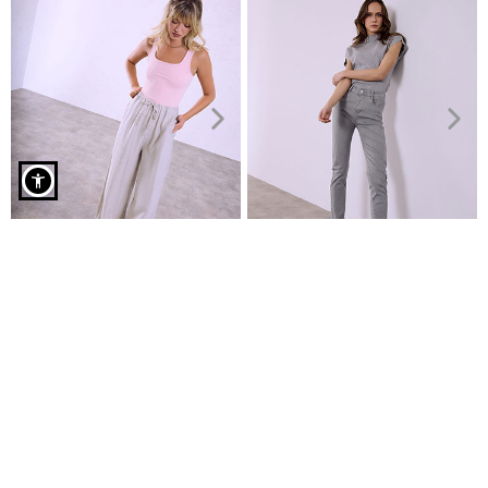
Jorts denim wide leg curvy σε γκρι σκούρο
Παντελόνα με βαμβάκι
Τζιν skinny μονόχρωμο με
€11,99
βαμβάκι
€17,99
€24,99