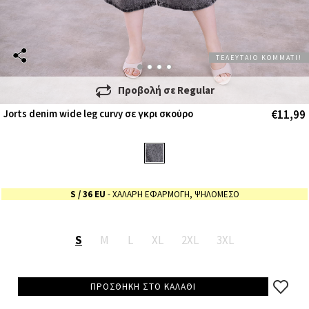
ΤΕΛΕΥΤΑΙΟ ΚΟΜΜΑΤΙ!
Προβολή σε
Regular
€11,99
Jorts denim wide leg curvy σε γκρι σκούρο
S
/ 36 EU
- ΧΑΛΑΡΗ ΕΦΑΡΜΟΓΗ, ΨΗΛΟΜΕΣΟ
S
M
L
XL
2XL
3XL
ΠΡΟΣΘΗΚΗ ΣΤΟ ΚΑΛΑΘΙ