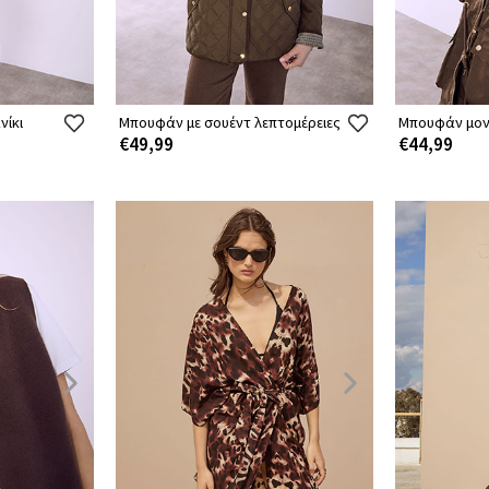
νίκι
Μπουφάν με σουέντ λεπτομέρειες
Μπουφάν μο
€49,99
€44,99