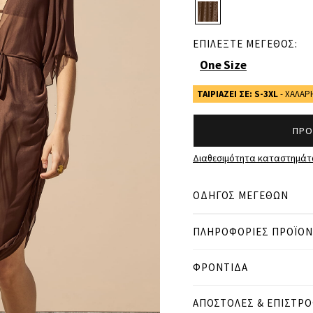
ΕΠΙΛΕΞΤΕ ΜΕΓΕΘΟΣ:
One Size
ΤΑΙΡΙΑΖΕΙ ΣΕ: S-3XL
- ΧΑΛΑ
ΠΡΟ
Διαθεσιμότητα καταστημά
ΟΔΗΓΟΣ ΜΕΓΕΘΩΝ
ΠΛΗΡΟΦΟΡΙΕΣ ΠΡΟΪΟ
● ΧΑΛΑΡΗ ΕΦΑΡΜΟΓΗ
● Το μοντέλο είναι 1,75 
ΦΡΟΝΤΙΔΑ
Μετρήσεις προϊόντος
ΑΠΟΣΤΟΛΕΣ & ΕΠΙΣΤΡ
cm
in