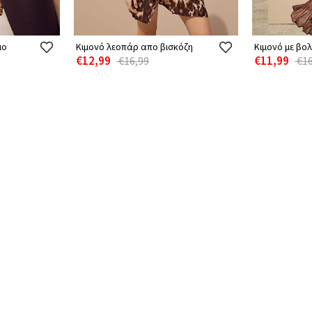
μο
Κιμονό λεοπάρ απο βισκόζη
Κιμονό με βο
€12,99
€11,99
€16,99
€16