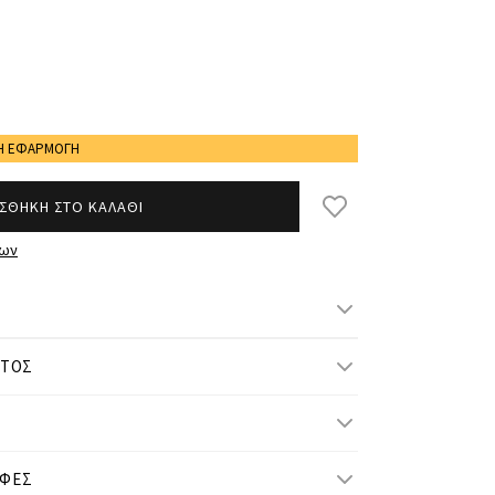
ΡΗ ΕΦΑΡΜΟΓΗ
ΣΘΗΚΗ ΣΤΟ ΚΑΛΑΘΙ
των
ΝΤΟΣ
μ/ ύψος και φοράει One Size
ΟΦΕΣ
One Size