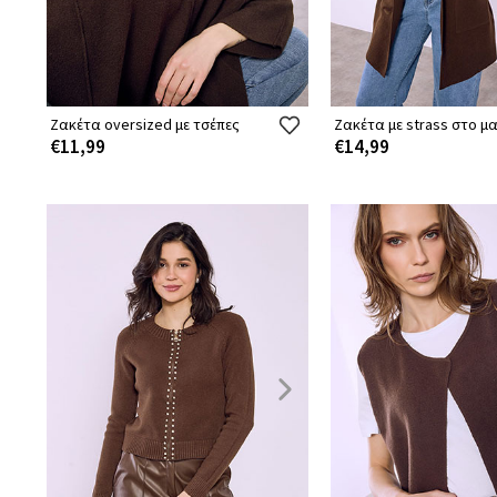
Ζακέτα oversized με τσέπες
Ζακέτα με strass στο μα
€11,99
€14,99