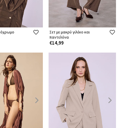
νόχρωμο
Σετ με μακρύ γιλέκο και
παντελόνα
€14,99