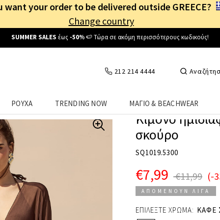
 want your order to be delivered outside GREECE?
Change country
Δωρεάν Μεταφορικά
από
25€
! Συνδέσου κι επωφελήσου
καθημερινά
!
212 214 4444
Αναζήτη
ΡΟΥΧΑ
TRENDING NOW
ΜΑΓΙΟ & BEACHWEAR
Κιμονό ημιδιά
σκούρο
SQ1019.5300
€7,99
€11,99
(-
ΑΠΟΜΕΝΟΥΝ ΛΙΓΑ
ΕΠΙΛΕΞΤΕ ΧΡΩΜΑ:
ΚΑΦΕ