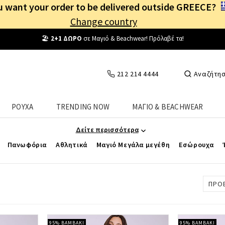
 want your order to be delivered outside GREECE?
Change country
Δωρεάν Μεταφορικά
από
25€
! Συνδέσου κι επωφελήσου
καθημερινά
!
212 214 4444
Αναζήτη
Γυναικεία Τζιν Μεγάλα Μεγέθη
ΡΟΥΧΑ
TRENDING NOW
ΜΑΓΙΟ & BEACHWEAR
ς γυναικεία τζιν σε μεγάλα μεγέθη έως 5XL που προσφέρουν άνεση
Δείτε περισσότερα
Πανωφόρια
Αθλητικά
Μαγιό Μεγάλα μεγέθη
Εσώρουχα
ΠΡΟ
95% ΒΑΜΒΑΚΙ
95% ΒΑΜΒΑΚΙ