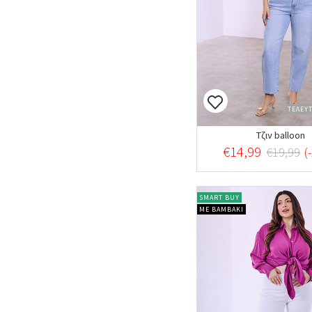
ΤΕΛΕΥ
Τζιν balloon
€14,99
€19,99
(
SMART BUY
ΜΕ ΒΑΜΒΑΚΙ