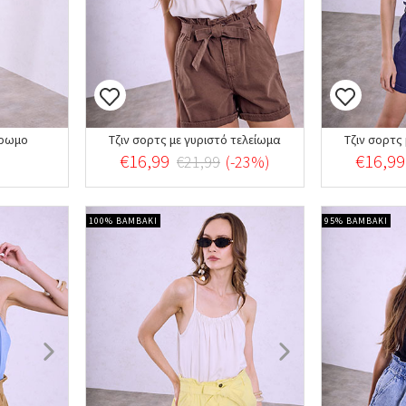
χρωμο
Τζιν σορτς με γυριστό τελείωμα
Τζιν σορτς
€16,99
€16,99
€21,99
(-23%)
100% ΒΑΜΒΑΚΙ
95% ΒΑΜΒΑΚΙ