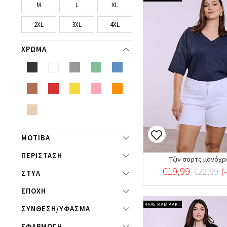
M
L
XL
2XL
3XL
4XL
ΧΡΩΜΑ
ΜΟΤΙΒΑ
ΠΕΡΙΣΤΑΣΗ
Τζιν σορτς μονόχ
€19,99
€22,99
(
ΣΤΥΛ
ΕΠΟΧΗ
95% ΒΑΜΒΑΚΙ
ΣΥΝΘΕΣΗ/ΥΦΑΣΜΑ
ΕΦΑΡΜΟΓΗ