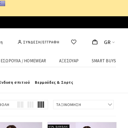
GR
ση
ΣΥΝΔΕΣΗ/ΕΓΓΡΑΦΗ
ΕΣΩΡΟΥΧΑ / HOMEWEAR
ΑΞΕΣΟΥΑΡ
SMART BUYS
 και ιδανική εφαρμογή.
Ένδυση σπιτιού
Βερμούδες & Σορτς
ΒΟΛΗ
ΤΑΞΙΝΟΜΗΣΗ
95% ΒΑΜΒΑΚΙ