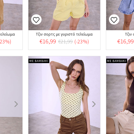
τελείωμα
Τζιν σορτς με γυριστό τελείωμα
Τζιν
€16,99
€16,99
-23%)
€21,99
(-23%)
ΜΕ ΒΑΜΒΑΚΙ
ΜΕ ΒΑΜΒΑΚΙ