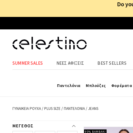
Do you
SUMMER SALES
ΝΕΕΣ ΑΦΙΞΕΙΣ
BEST SELLERS
Στη Celestino θα βρει
Παντελόνια
Μπλούζες
Φορέματα
ΓΥΝΑΙΚΕΙΑ ΡΟΥΧΑ
/
PLUS SIZE
/
ΠΑΝΤΕΛΟΝΙΑ
/
JEANS
ΜΕΓΕΘΟΣ
95% ΒΑΜΒΑΚΙ