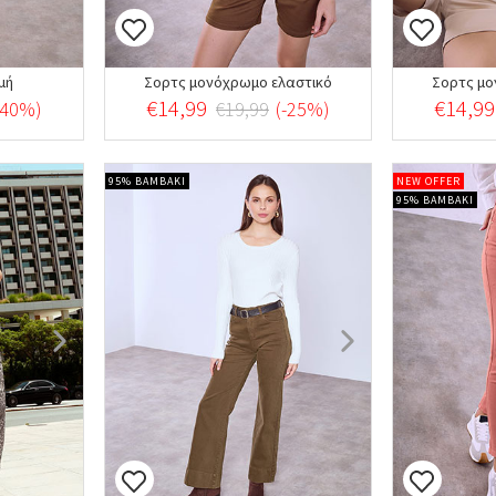
μή
Σορτς μονόχρωμο ελαστικό
Σορτς μο
€14,99
€14,99
-40%)
€19,99
(-25%)
95% ΒΑΜΒΑΚΙ
NEW OFFER
95% ΒΑΜΒΑΚΙ