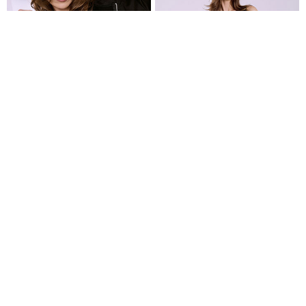
Μονόχρωμο ποδηλατικό κολάν σε μαύρο
Ζακέτα αθλητική
Crop top αθλητικό
€14,99
€7,99
€11,99
Είδες πρόσφατα