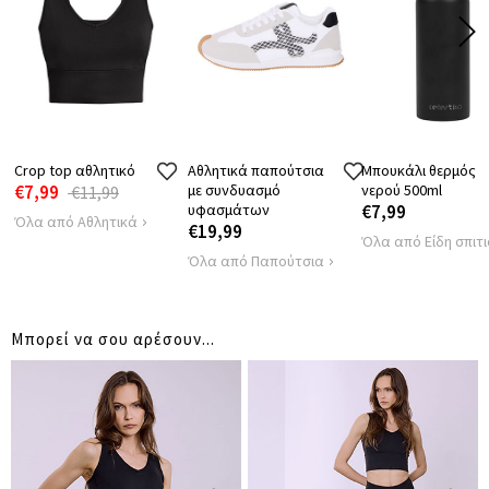
Crop top αθλητικό
Αθλητικά παπούτσια
Μπουκάλι θερμός
€7,99
με συνδυασμό
νερού 500ml
€11,99
υφασμάτων
€7,99
Όλα από Αθλητικά
€19,99
Όλα από Είδη σπιτι
Όλα από Παπούτσια
Μπορεί να σου αρέσουν...