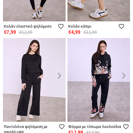
Κολάν ελαστικό ψηλόμεσο
Κολάν κάπρι
€7,99
€4,99
€12,99
€11,99
Παντελόνα ψηλόμεση με
Φόρμα με τύπωμα λουλούδια
απαλή υφή
€12,99
€17,99