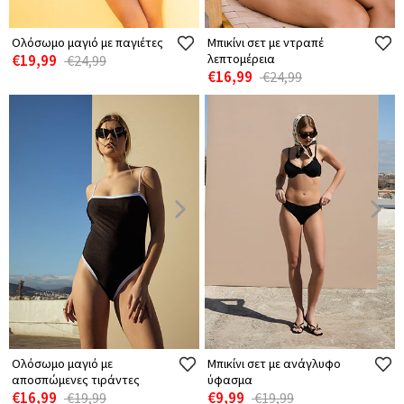
Ολόσωμο μαγιό με παγιέτες
Μπικίνι σετ με ντραπέ
€19,99
λεπτομέρεια
€24,99
€16,99
€24,99
Ολόσωμο μαγιό με
Μπικίνι σετ με ανάγλυφο
αποσπώμενες τιράντες
ύφασμα
€16,99
€9,99
€19,99
€19,99