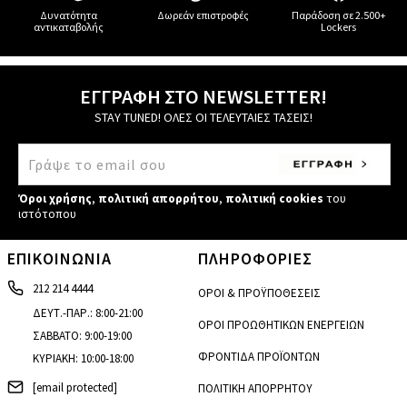
Δυνατότητα
Δωρεάν επιστροφές
Παράδοση σε 2.500+
αντικαταβολής
Lockers
ΕΓΓΡΑΦΗ ΣΤΟ NEWSLETTER!
STAY TUNED! ΟΛΕΣ ΟΙ ΤΕΛΕΥΤΑΙΕΣ ΤΑΣΕΙΣ!
Όροι χρήσης
,
πολιτική απορρήτου
,
πολιτική cookies
του
ιστότοπου
ΕΠΙΚΟΙΝΩΝΙΑ
ΠΛΗΡΟΦΟΡΙΕΣ
212 214 4444
ΟΡΟΙ & ΠΡΟΫΠΟΘΕΣΕΙΣ
ΔΕΥΤ.-ΠΑΡ.: 8:00-21:00
ΟΡΟΙ ΠΡΟΩΘΗΤΙΚΩΝ ΕΝΕΡΓΕΙΩΝ
ΣΑΒΒΑΤΟ: 9:00-19:00
ΦΡΟΝΤΙΔΑ ΠΡΟΪΟΝΤΩΝ
ΚΥΡΙΑΚΗ: 10:00-18:00
[email protected]
ΠΟΛΙΤΙΚΗ ΑΠΟΡΡΗΤΟΥ