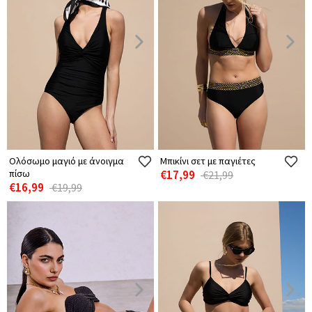
Ολόσωμο μαγιό με άνοιγμα
Μπικίνι σετ με παγιέτες
πίσω
€17,99
€21,99
€16,99
€19,99