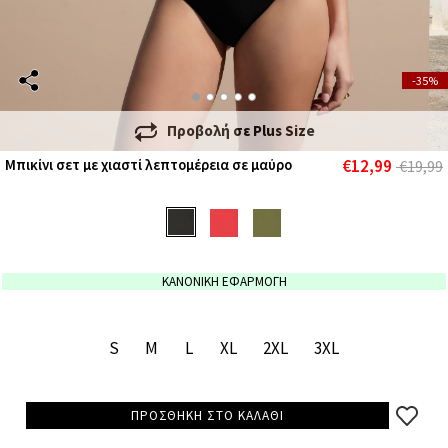
-35%
Προβολή σε
Plus Size
€12,99
Μπικίνι σετ με χιαστί λεπτομέρεια σε μαύρο
€19,99
ΚΑΝΟΝΙΚΗ ΕΦΑΡΜΟΓΗ
S
M
L
XL
2XL
3XL
ΠΡΟΣΘΗΚΗ ΣΤΟ ΚΑΛΑΘΙ