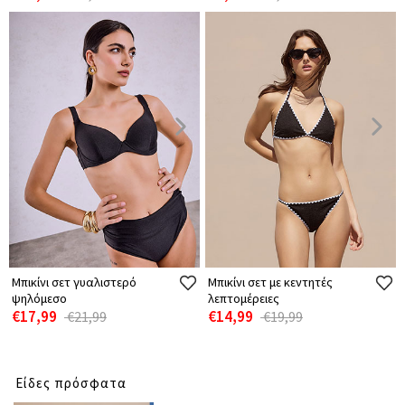
Μπικίνι σετ γυαλιστερό
Μπικίνι σετ με κεντητές
ψηλόμεσο
λεπτομέρειες
€17,99
€14,99
€21,99
€19,99
Είδες πρόσφατα