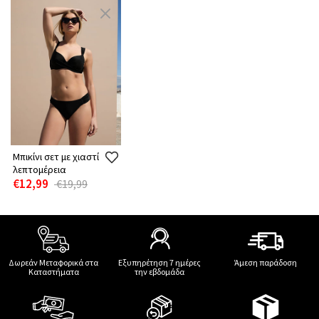
Μπικίνι σετ με χιαστί
λεπτομέρεια
€12,99
€19,99
Δωρεάν Μεταφορικά στα
Εξυπηρέτηση 7 ημέρες
Άμεση παράδοση
Καταστήματα
την εβδομάδα