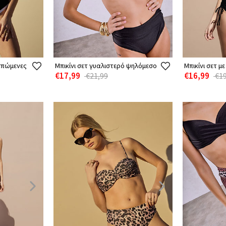
σπώμενες
Μπικίνι σετ γυαλιστερό ψηλόμεσο
Μπικίνι σετ μ
€17,99
€16,99
€21,99
€19