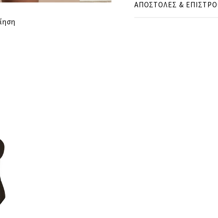
ΑΠΟΣΤΟΛΕΣ & ΕΠΙΣΤΡ
cm
in
S
ίηση
CUP
B
ΘΩΡΑΚΑΣ
7
ΜΕΣΗ
6
ΠΕΡΙΦΕΡΕΙΑ
7