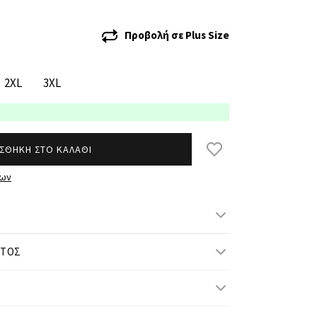
Προβολή σε
Plus Size
2XL
3XL
ΣΘΗΚΗ ΣΤΟ ΚΑΛΑΘΙ
των
ΝΤΟΣ
μ/ ύψος και φοράει S
 1,77 μ/ ύψος και φοράει 3XL