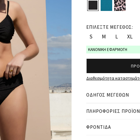
ΕΠΙΛΕΞΤΕ ΜΕΓΕΘΟΣ:
S
M
L
XL
ΚΑΝΟΝΙΚΗ ΕΦΑΡΜΟΓΗ
ΠΡΟ
Διαθεσιμότητα καταστημά
ΟΔΗΓΟΣ ΜΕΓΕΘΩΝ
ΠΛΗΡΟΦΟΡΙΕΣ ΠΡΟΪΟ
● ΚΑΝΟΝΙΚΗ ΕΦΑΡΜΟΓΗ
● Το μοντέλο είναι 1,77 
● Το curvy μοντέλο είναι
ΦΡΟΝΤΙΔΑ
Μετρήσεις προϊόντος