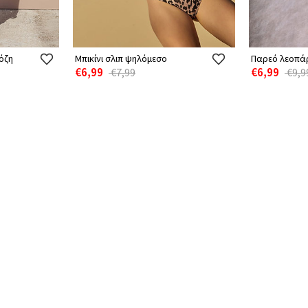
όζη
Μπικίνι σλιπ ψηλόμεσο
Παρεό λεοπά
€6,99
€6,99
€7,99
€9,9