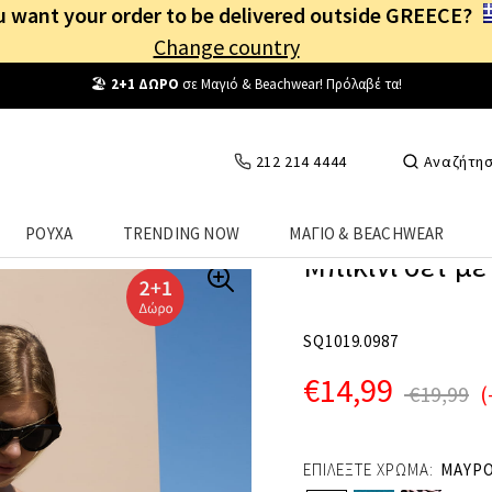
 want your order to be delivered outside GREECE?
Change country
Δωρεάν Μεταφορικά
από
25€
! Συνδέσου κι επωφελήσου
καθημερινά
!
212 214 4444
Αναζήτη
ΡΟΥΧΑ
TRENDING NOW
ΜΑΓΙΟ & BEACHWEAR
Μπικίνι σετ μ
SQ1019.0987
€14,99
€19,99
(
ΕΠΙΛΕΞΤΕ ΧΡΩΜΑ:
ΜΑΥΡ