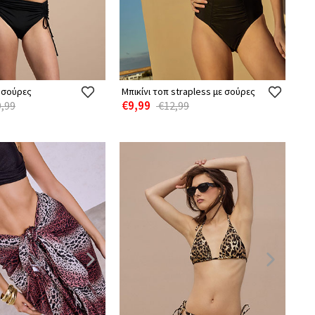
ε σούρες
Μπικίνι τοπ strapless με σούρες
€9,99
,99
€12,99