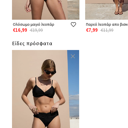
Ολόσωμο μαγιό λεοπάρ
Παρεό λεοπάρ απο βισκ
€16,99
€7,99
€19,99
€11,99
Είδες πρόσφατα