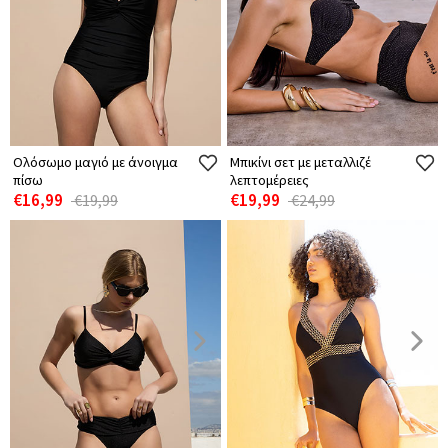
Ολόσωμο μαγιό με άνοιγμα
Μπικίνι σετ με μεταλλιζέ
πίσω
λεπτομέρειες
€16,99
€19,99
€19,99
€24,99