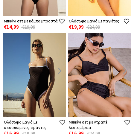
Μπικίνι σετ με κόμπο μπροστά
Ολόσωμο μαγιό με παγιέτες
€14,99
€19,99
€19,99
€24,99
Ολόσωμο μαγιό με
Μπικίνι σετ με ντραπέ
αποσπώμενες τιράντες
λεπτομέρεια
€16,99
€16,99
€19,99
€24,99