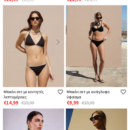
Μπικίνι σετ με κεντητές
Μπικίνι σετ με ανάγλυφο
λεπτομέρειες
ύφασμα
€14,99
€9,99
€19,99
€19,99