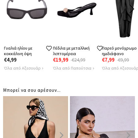
Γυαλιά ηλίου με
Πέδιλα με μεταλλική
Παρεό μονόχρωμο
κοκκάλινη όψη
λεπτομέρεια
ημιδιάφανο
€4,99
€19,99
€7,99
€24,99
€9,99
Όλα από Αξεσουάρ
Όλα από Παπούτσια
Όλα από Αξεσουά
Μπορεί να σου αρέσουν...