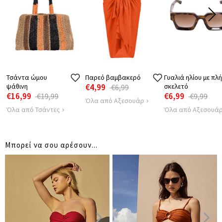
Τσάντα ώμου
Παρεό βαμβακερό
Γυαλιά ηλίου με πλ
ψάθινη
€4,99
σκελετό
€6,99
€16,99
€6,99
€19,99
€9,99
Όλα από Αξεσουάρ
Όλα από Τσάντες
Όλα από Αξεσουά
Μπορεί να σου αρέσουν...