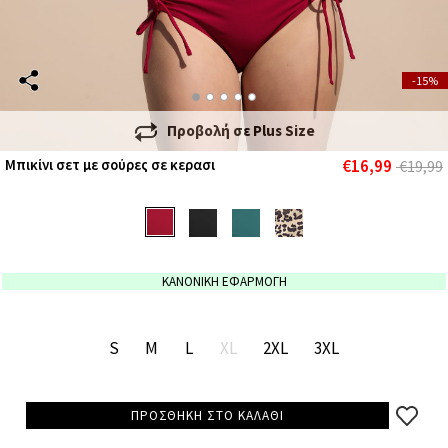
-15%
Προβολή σε
Plus Size
€16,99
Μπικίνι σετ με σούρες σε κερασι
€19,99
ΚΑΝΟΝΙΚΗ ΕΦΑΡΜΟΓΗ
S
M
L
XL
2XL
3XL
ΠΡΟΣΘΗΚΗ ΣΤΟ ΚΑΛΑΘΙ