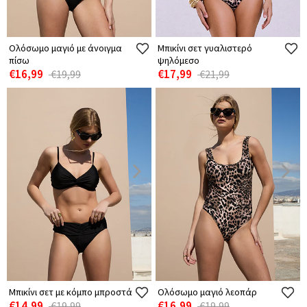
Ολόσωμο μαγιό με άνοιγμα
Μπικίνι σετ γυαλιστερό
πίσω
ψηλόμεσο
€16,99
€17,99
€19,99
€21,99
Μπικίνι σετ με κόμπο μπροστά
Ολόσωμο μαγιό λεοπάρ
€14,99
€16,99
€19,99
€19,99