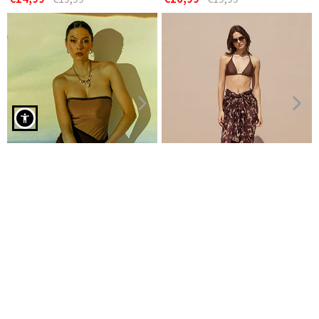
Μπικίνι σετ με σούρες σε κερασι
Ολόσωμο μαγιό με
Παρεό λεοπάρ απο βισκόζη
αποσπώμενες τιράντες
€7,99
€11,99
€16,99
€19,99