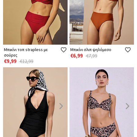
Μπικίνι τοπ strapless με
Μπικίνι σλιπ ψηλόμεσο
σούρες
€6,99
€7,99
€9,99
€12,99