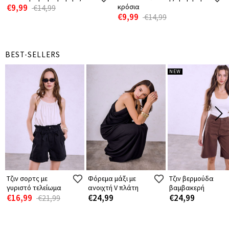
€9,99
κρόσια
€14,99
€9,99
€14,99
BEST-SELLERS
NEW
Τζιν σορτς με
Φόρεμα μάξι με
Τζιν βερμούδα
γυριστό τελείωμα
ανοιχτή V πλάτη
βαμβακερή
€16,99
€24,99
€24,99
€21,99