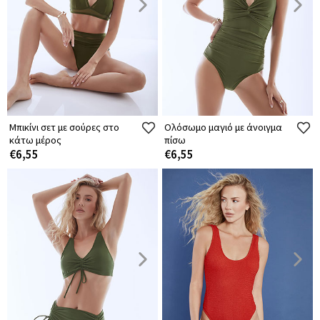
Μπικίνι σετ με σούρες στο
Ολόσωμο μαγιό με άνοιγμα
κάτω μέρος
πίσω
€6,55
€6,55