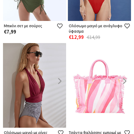
Μπικίνι σετ με σούρες
Ολόσωμο μαγιό με ανάγλυφο
€7,99
ύφασμα
€12,99
€14,99
Ολόσωμο μαγιό με ρίγες
Τσάντα θαλάσσης εμπριμέ με