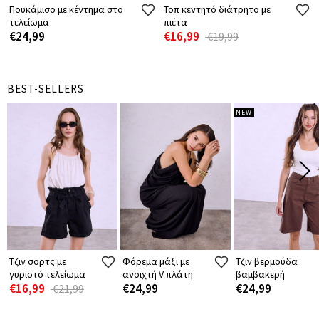
Πουκάμισο με κέντημα στο
Τοπ κεντητό διάτρητο με
τελείωμα
πιέτα
€24,99
€16,99
€19,99
BEST-SELLERS
NEW
Τζιν σορτς με
Φόρεμα μάξι με
Τζιν βερμούδα
γυριστό τελείωμα
ανοιχτή V πλάτη
βαμβακερή
€16,99
€24,99
€24,99
€21,99