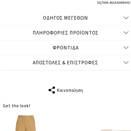
SQ7693.4616 ΚΑΜΗΛΟ
ΟΔΗΓΟΣ ΜΕΓΕΘΩΝ
ΠΛΗΡΟΦΟΡΙΕΣ ΠΡΟΪΟΝΤΟΣ
● ΚΑΝΟΝΙΚΗ ΕΦΑΡΜΟΓΗ
● Το μοντέλο είναι 1,77 μ/ ύψος και φοράει S/M
ΦΡΟΝΤΙΔΑ
Μετρήσεις προϊόντος
ΑΠΟΣΤΟΛΕΣ & ΕΠΙΣΤΡΟΦΕΣ
cm
in
S-M
L-XL
ΜΗΚΟΣ
61
62
ΜΑΝΙΚΙΟΥ
Κοινοποίηση
ΣΤΗΘΟΣ
108
112
Get the look!
ΜΕΣΗ
102
108
ΜΗΚΟΣ
50
52
ΑΠΟΣΤΑΣΗ