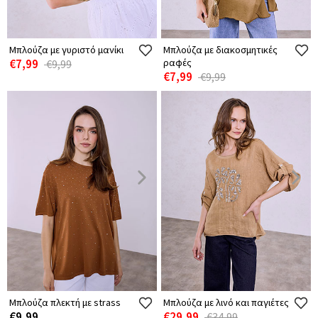
Μπλούζα με γυριστό μανίκι
Μπλούζα με διακοσμητικές
€7,99
ραφές
€9,99
€7,99
€9,99
Μπλούζα πλεκτή με strass
Μπλούζα με λινό και παγιέτες
€9,99
€29,99
€34,99