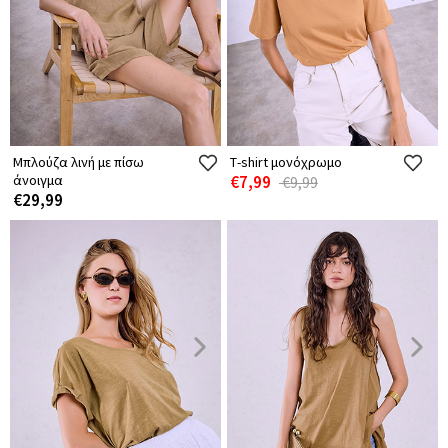
Μπλούζα λινή με πίσω
Τ-shirt μονόχρωμο
άνοιγμα
€7,99
€9,99
€29,99