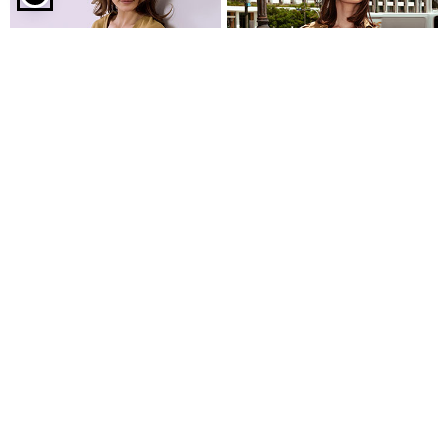
Μπλούζα διάτρητη πλεκτή σε καμηλό
Μπλούζα με βολάν μανίκι
Γιλέκο με αποσπώμενη ζώνη
€6,99
€14,99
€9,99
€19,99
Είδες πρόσφατα