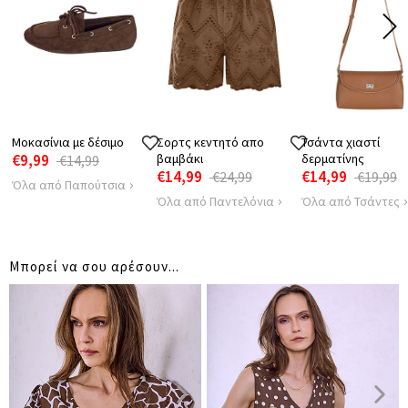
ΠΕΡΙΦΕΡΕΙΑ
104
108
Μοκασίνια με δέσιμο
Σορτς κεντητό απο
Τσάντα χιαστί
€9,99
βαμβάκι
δερματίνης
€14,99
€14,99
€14,99
€24,99
€19,99
Όλα από Παπούτσια
Όλα από Παντελόνια
Όλα από Τσάντες
Μπορεί να σου αρέσουν...