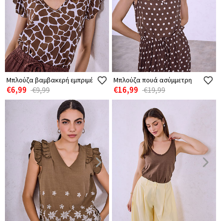
Μπλούζα βαμβακερή εμπριμέ
Μπλούζα πουά ασύμμετρη
€6,99
€16,99
€9,99
€19,99