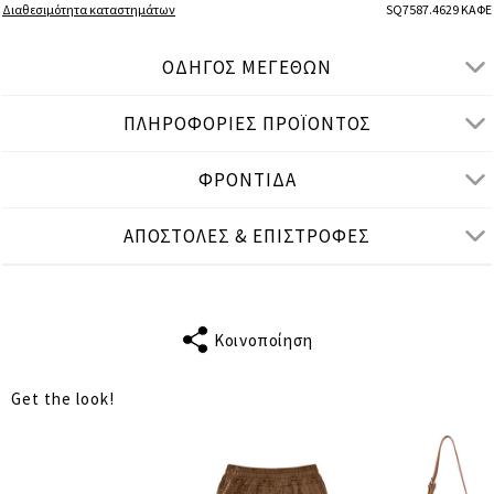
Διαθεσιμότητα καταστημάτων
SQ7587.4629 ΚΑΦΕ
ΟΔΗΓΟΣ ΜΕΓΕΘΩΝ
ΠΛΗΡΟΦΟΡΙΕΣ ΠΡΟΪΟΝΤΟΣ
● ΚΑΝΟΝΙΚΗ ΕΦΑΡΜΟΓΗ
● Το μοντέλο είναι 1,77 μ/ ύψος και φοράει S/M
ΦΡΟΝΤΙΔΑ
Μετρήσεις προϊόντος
ΑΠΟΣΤΟΛΕΣ & ΕΠΙΣΤΡΟΦΕΣ
cm
in
S-M
L-XL
ΣΤΗΘΟΣ
98
102
Κοινοποίηση
ΜΕΣΗ
96
102
Get the look!
ΜΗΚΟΣ
59
60
ΑΠΟΣΤΑΣΗ
33
34
ΩΜΩΝ