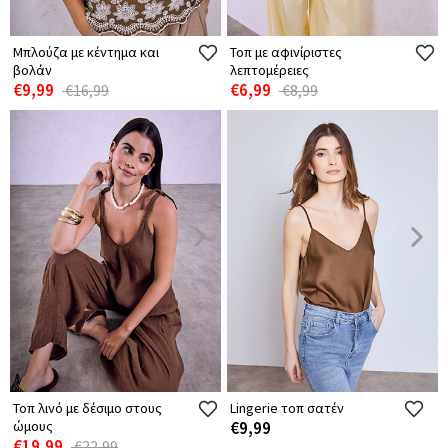
Μπλούζα με κέντημα και
Τοπ με αφινίριστες
βολάν
λεπτομέρειες
€9,99
€6,99
€16,99
€8,99
Τοπ λινό με δέσιμο στους
Lingerie τοπ σατέν
ώμους
€9,99
€19,99
€22,99