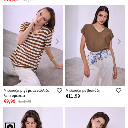
Μπλούζα ριγέ με μεταλλιζέ
Μπλούζα με βισκόζη
λεπτομέρεια
€11,99
€9,99
€11,99