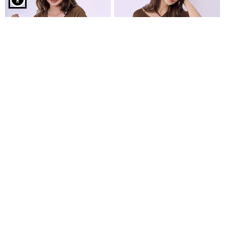
Μπλούζα λινή με διακοσμητικές ραφές σε καφέ
T-shirt με V λαιμόκοψη
Μπλούζα με ανάγλυφες
€7,99
λεπτομέρειες
€9,99
€9,99
Είδες πρόσφατα