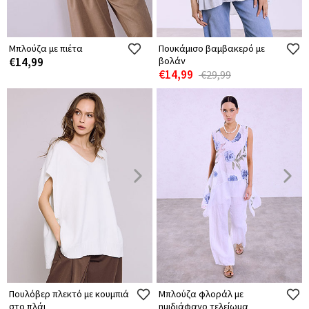
Μπλούζα με πιέτα
Πουκάμισο βαμβακερό με
€14,99
βολάν
€14,99
€29,99
Πουλόβερ πλεκτό με κουμπιά
Μπλούζα φλοράλ με
στο πλάι
ημιδιάφανο τελείωμα