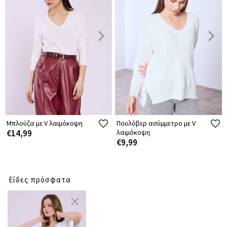
Μπλούζα με V λαιμόκοψη
Πουλόβερ ασύμμετρο με V
€14,99
λαιμόκοψη
€9,99
Είδες πρόσφατα