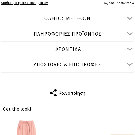
Διαθεσιμότητα καταστημάτων
SQ7587.4580 ΛΕΥΚΟ
ΟΔΗΓΟΣ ΜΕΓΕΘΩΝ
ΠΛΗΡΟΦΟΡΙΕΣ ΠΡΟΪΟΝΤΟΣ
● ΧΑΛΑΡΗ ΕΦΑΡΜΟΓΗ
● Το μοντέλο είναι 1,75 μ/ ύψος και φοράει One Size
ΦΡΟΝΤΙΔΑ
Μετρήσεις προϊόντος
ΑΠΟΣΤΟΛΕΣ & ΕΠΙΣΤΡΟΦΕΣ
cm
in
One Size
ΤΑΙΡΙΑΖΕΙ ΣΕ
S-2XL
ΜΗΚΟΣ
Κοινοποίηση
33
ΜΑΝΙΚΙΟΥ
Get the look!
ΣΤΗΘΟΣ
136
ΜΕΣΗ
140