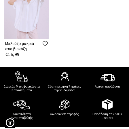
Μπλούζα μακριά
απο βισκόζη
€16,99
Δωρεάν Μεταφορικά στα
Εξυπηρέτηση 7 ημέρες
Άμεση παράδοση
Καταστήματα
την εβδομάδα
Δυνατότητα
Δωρεάν επιστροφές
Παράδοση σε 2.500+
αντικαταβολής
Lockers