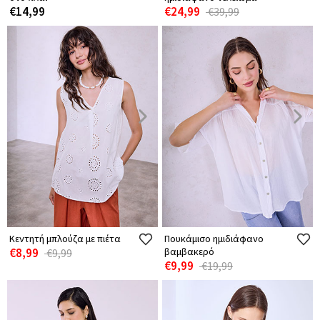
€14,99
€24,99
€39,99
Κεντητή μπλούζα με πιέτα
Πουκάμισο ημιδιάφανο
€8,99
βαμβακερό
€9,99
€9,99
€19,99